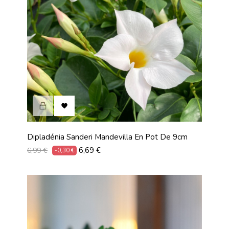

Dipladénia Sanderi Mandevilla En Pot De 9cm
Prix
Prix
6,69 €
6,99 €
-0,30 €
habituel