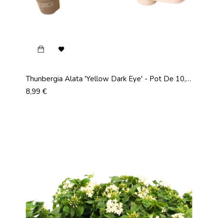

Thunbergia Alata 'Yellow Dark Eye' - Pot De 10,5
Cm
Prix
8,99 €