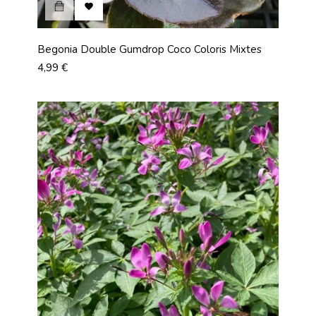

Begonia Double Gumdrop Coco Coloris Mixtes
Prix
4,99 €