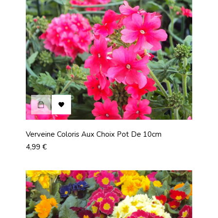

Verveine Coloris Aux Choix Pot De 10cm
Prix
4,99 €