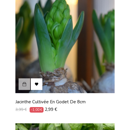

Jacinthe Cultivée En Godet De 8cm
Prix
Prix
2,99 €
3,99 €
-1,00 €
habituel