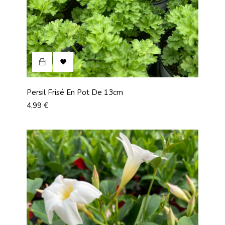

Persil Frisé En Pot De 13cm
Prix
4,99 €