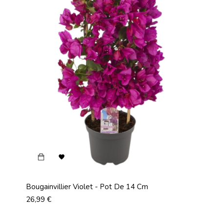

Bougainvillier Violet - Pot De 14 Cm
Prix
26,99 €