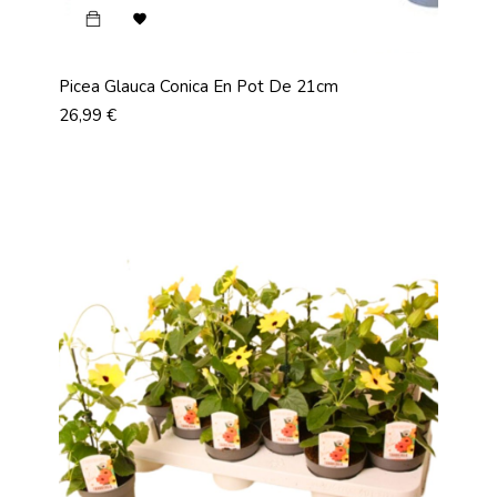

Picea Glauca Conica En Pot De 21cm
Prix
26,99 €