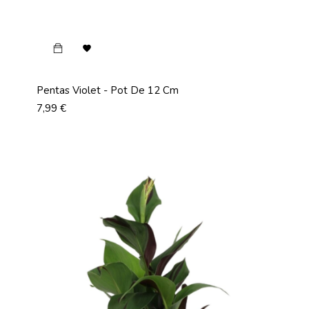

Pentas Violet - Pot De 12 Cm
Prix
7,99 €