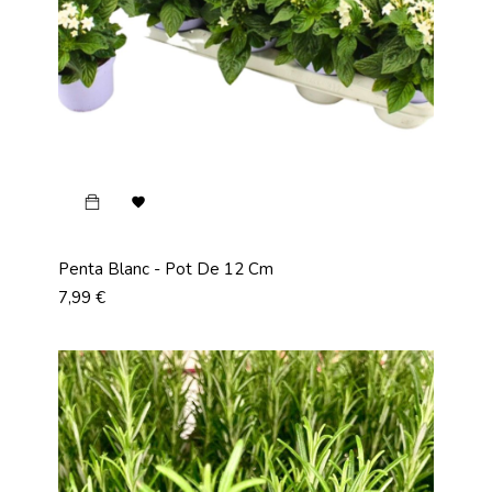

Penta Blanc - Pot De 12 Cm
Prix
7,99 €