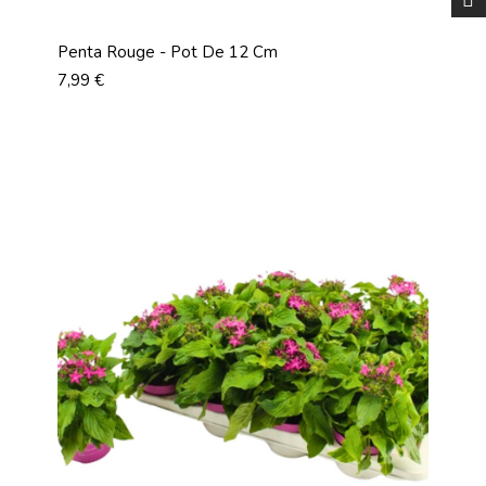
Penta Rouge - Pot De 12 Cm
Prix
7,99 €