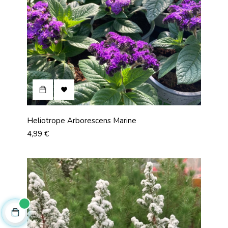

Heliotrope Arborescens Marine
Prix
4,99 €