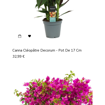

Canna Cléopâtre Decorum - Pot De 17 Cm
Prix
32,99 €