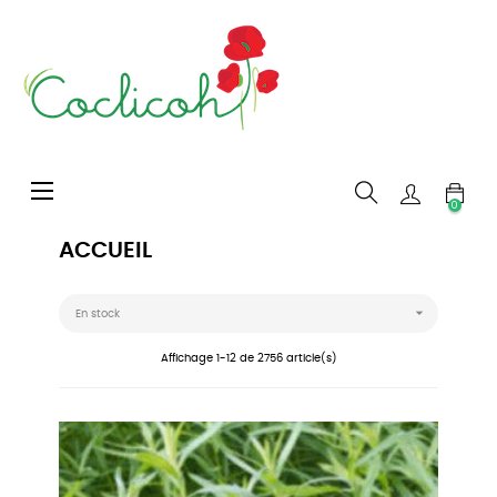
Basculer
☰
la
0
navigation
ACCUEIL

En stock
Affichage 1-12 de 2756 article(s)