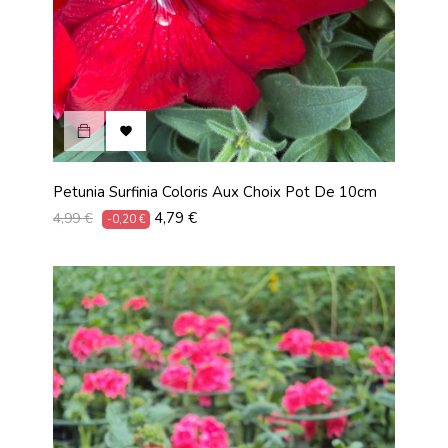

Petunia Surfinia Coloris Aux Choix Pot De 10cm
Prix
Prix
4,79 €
4,99 €
-0,20 €
habituel