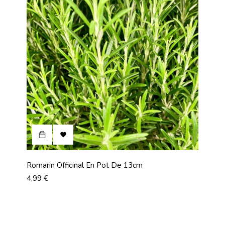

Romarin Officinal En Pot De 13cm
Prix
4,99 €