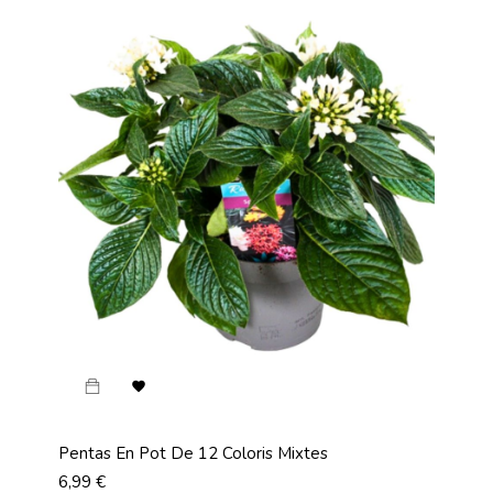

Pentas En Pot De 12 Coloris Mixtes
Prix
6,99 €