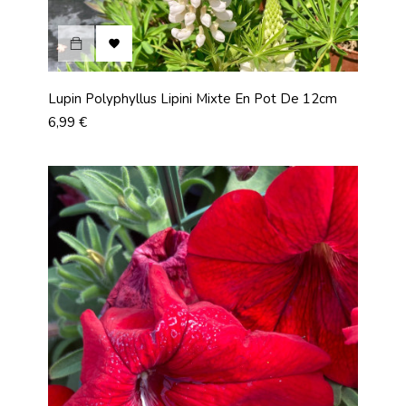

Lupin Polyphyllus Lipini Mixte En Pot De 12cm
Prix
6,99 €