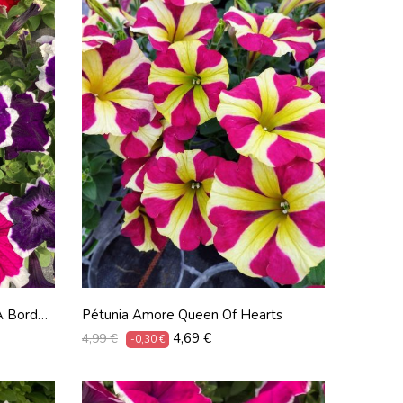
À Bord
Pétunia Amore Queen Of Hearts
Prix
Prix
4,69 €
4,99 €
-0,30 €
habituel