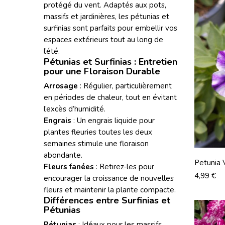
protégé du vent. Adaptés aux pots,
massifs et jardinières, les pétunias et
surfinias sont parfaits pour embellir vos
espaces extérieurs tout au long de
l’été.
Pétunias et Surfinias : Entretien
pour une Floraison Durable
Arrosage
: Régulier, particulièrement
en périodes de chaleur, tout en évitant
l’excès d’humidité.
Engrais
: Un engrais liquide pour
plantes fleuries toutes les deux
semaines stimule une floraison
abondante.
Petunia 
Fleurs fanées
: Retirez-les pour
Prix
4,99 €
encourager la croissance de nouvelles
fleurs et maintenir la plante compacte.
Différences entre Surfinias et
Pétunias
Pétunias
: Idéaux pour les massifs