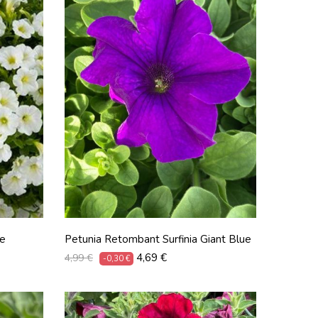
ce
Petunia Retombant Surfinia Giant Blue
Prix
Prix
4,69 €
4,99 €
-0,30 €
habituel