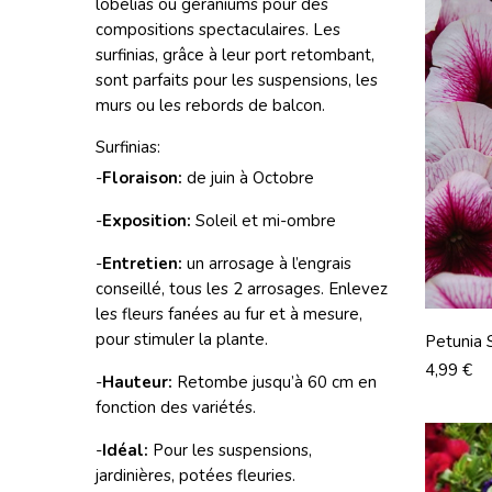
lobélias ou géraniums pour des
compositions spectaculaires. Les
surfinias, grâce à leur port retombant,
sont parfaits pour les suspensions, les
murs ou les rebords de balcon.
Surfinias:
-
Floraison:
de juin à Octobre
-
Exposition:
Soleil et mi-ombre
-
Entretien:
un arrosage à l’engrais
conseillé, tous les 2 arrosages. Enlevez
les fleurs fanées au fur et à mesure,
pour stimuler la plante.
Petunia 
Prix
4,99 €
-
Hauteur:
Retombe jusqu’à 60 cm en
fonction des variétés.
-
Idéal:
Pour les suspensions,
jardinières, potées fleuries.