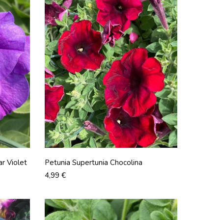
r Violet
Petunia Supertunia Chocolina
Prix
4,99 €