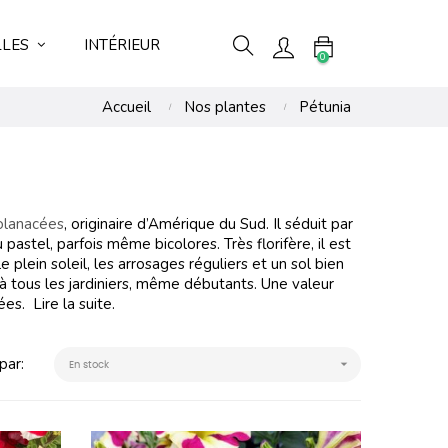
LLES
INTÉRIEUR
0
Accueil
Nos plantes
Pétunia
olanacées
, originaire d’Amérique du Sud. Il séduit par
astel, parfois même bicolores. Très florifère, il est
le plein soleil, les arrosages réguliers et un sol bien
nt à tous les jardiniers, même débutants. Une valeur
lées.
Lire la suite.
par:

En stock