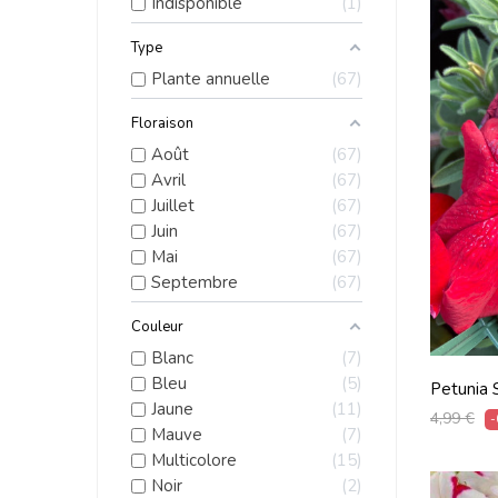
Indisponible
1
Type
Plante annuelle
67
Floraison
Août
67
Avril
67
Juillet
67
Juin
67
Mai
67
Septembre
67
Couleur
Blanc
7
Bleu
5
Petunia S
Jaune
11
De 10c
Prix
4,99 €
-
Mauve
7
habituel
Multicolore
15
Noir
2