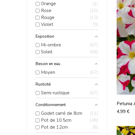
Orange
1
Rose
10
Rouge
13
Violet
9
Exposition
Mi-ombre
67
Soleil
66
Besoin en eau
Moyen
67
Rusticité
Semi-rustique
67
Petunia
Conditionnement
Prix
4,99 €
Godet carré de 8cm
11
Pot de 10.5cm
48
Pot de 12cm
8