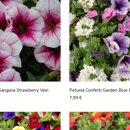
Sanguna Strawberry Vein
Petunia Confetti Garden Blue 
Prix
7,99 €