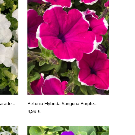
Parade
Petunia Hybrida Sanguna Purple
Picotee
Prix
4,99 €