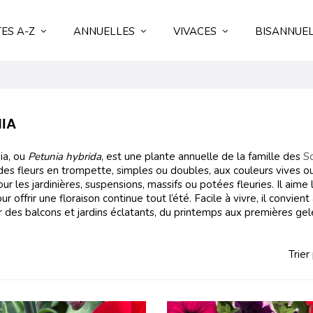
ES A-Z
ANNUELLES
VIVACES
BISANNUE
IA
ia, ou
Petunia hybrida
, est une plante annuelle de la famille des
S
es fleurs en trompette, simples ou doubles, aux couleurs vives ou p
our les jardinières, suspensions, massifs ou potées fleuries. Il aime 
ur offrir une floraison continue tout l’été. Facile à vivre, il convie
r des balcons et jardins éclatants, du printemps aux premières ge
Trier 