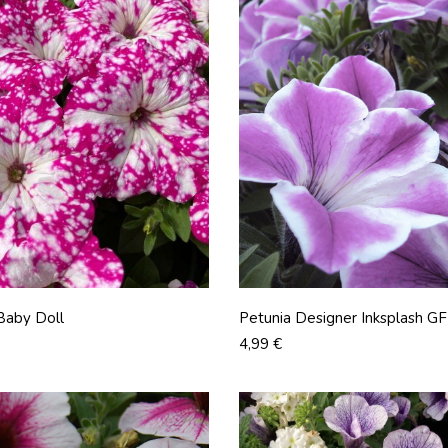
Baby Doll
Petunia Designer Inksplash GF
Prix
4,99 €