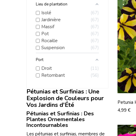
Lieu de plantation
Isolé
67
Jardinière
67
Massif
67
Pot
67
Rocaille
67
Suspension
67
Port
Droit
11
Retombant
56
Pétunias et Surfinias : Une
Explosion de Couleurs pour
Petunia 
Vos Jardins d'Été
Yellow S
Prix
4,99 €
Pétunias et Surfinias : Des
Plantes Ornementales
Incontournables
Les pétunias et surfinias, membres de