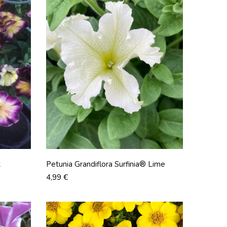
k
Petunia Grandiflora Surfinia® Lime
Prix
4,99 €