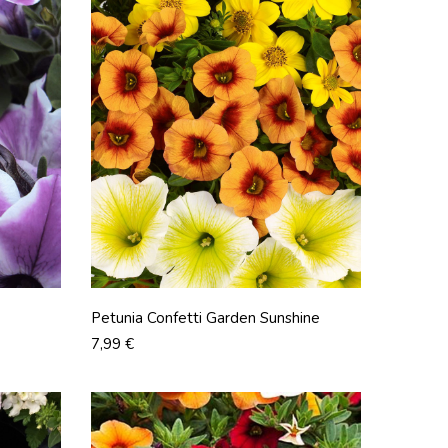
Petunia Confetti Garden Sunshine
Prix
7,99 €