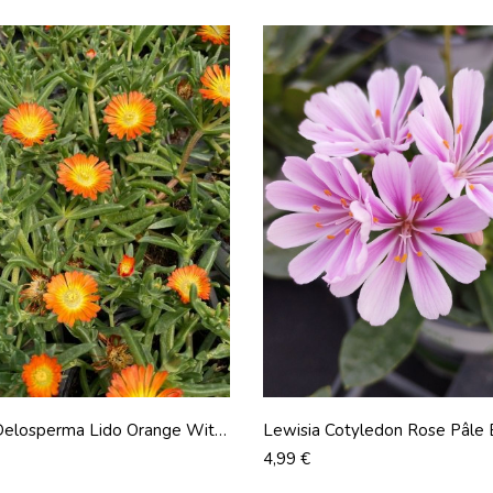
Delosperma Lido Orange With
Lewisia Cotyledon Rose Pâle 
De 11 Cm
Prix
4,99 €