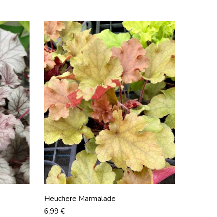
Heuchere Marmalade
Prix
6,99 €