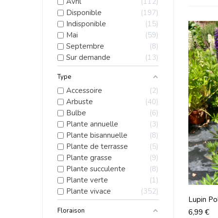
Avril
112
Disponible
197
Indisponible
15
Mai
59
Septembre
8
Sur demande
13
Type
Accessoire
2
Arbuste
40
Bulbe
6
Plante annuelle
3
Plante bisannuelle
8
Plante de terrasse
5
Plante grasse
9
Plante succulente
8
Plante verte
1
Plante vivace
352
Lupin Po
De 12c
Floraison
Prix
6,99 €