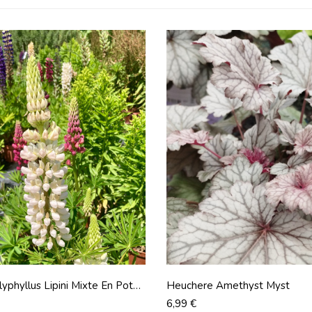
lyphyllus Lipini Mixte En Pot
Heuchere Amethyst Myst
m
Prix
6,99 €