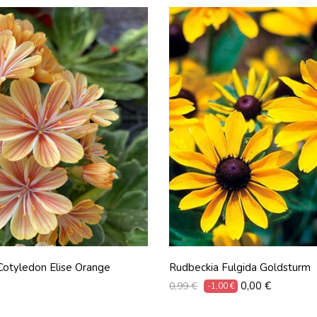
Cotyledon Elise Orange
Rudbeckia Fulgida Goldsturm
Prix
Prix
0,00 €
0,99 €
-1,00 €
habituel