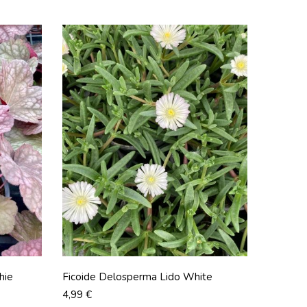
hie
Ficoide Delosperma Lido White
Prix
4,99 €