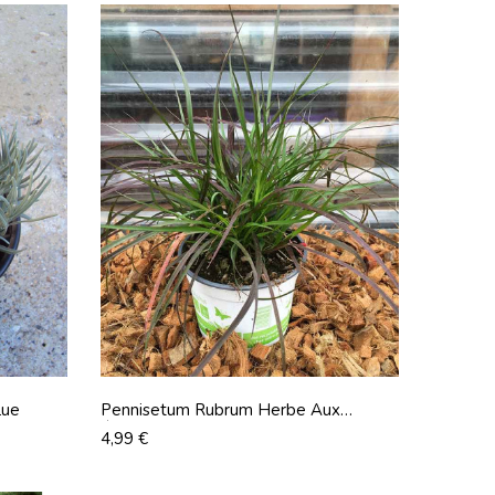
lue
Pennisetum Rubrum Herbe Aux
Écouvillons Pourpres
Prix
4,99 €