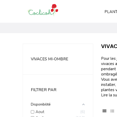
PLANT
VIVA
Pour les 
VIVACES MI-OMBRE
vivaces 
pendant 
ombragés
Vous ave
installe
FILTRER PAR
plantes 
Lire la su
Disponibilité
Aout
6