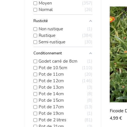
Moyen
357
Normal
26
Rusticité
Non rustique
1
Rustique
384
Semi-rustique
30
Conditionnement
Godet carré de 8cm
1
Pot de 10.5cm
110
Pot de 11cm
20
Pot de 12cm
146
Pot de 13cm
3
Pot de 14cm
8
Pot de 15cm
8
Pot de 17cm
13
Ficoide 
Pot de 19cm
1
Eye
Prix
4,99 €
Pot de 2 litres
81
Pot de 21cm
3