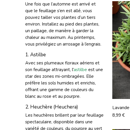
Une fois que l’automne est arrivé et
que le feuillage s’en est allé, vous
pouvez tailler vos plantes d’un tiers
environ. Installez au pied des plantes,
un paillage, de manière à garder la
chaleur au maximum. Au printemps,
vous privilégiez un arrosage à l’engrais.
1. Astilbe
Avec ses plumeaux floraux aériens et
son feuillage attrayant, l'
astilbe
est une
star des zones mi-ombragées. Elle
préfère les sols humides et enrichis,
offrant une gamme de couleurs du
blanc au rose et au pourpre.
2. Heuchère (Heuchera)
Lavande 
Prix
Les
heuchères
brillent par leur feuillage
8,99 €
spectaculaire, disponible dans une
variété de couleurs, du pourpre au vert