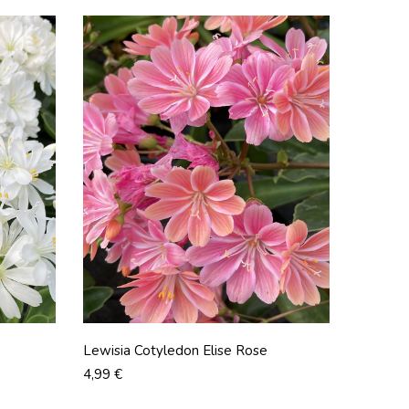
Lewisia Cotyledon Elise Rose
Prix
4,99 €