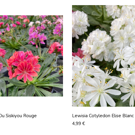
Du Siskiyou Rouge
Lewisia Cotyledon Elise Blanc
Prix
4,99 €