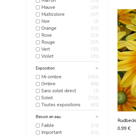
Marron
15
Mauve
26
Multicolore
47
Noir
2
Orange
11
Rose
72
Rouge
57
Vert
30
Violet
30
Exposition
Mi-ombre
342
Ombre
68
Sans soleil direct
3
Soleil
332
Toutes expositions
65
Besoin en eau
Rudbecki
Faible
15
Prix
0,99 €
Important
11