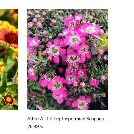
Arbre À Thé Leptospermum Scoparium
En Pot De 17cm
Prix
26,99 €