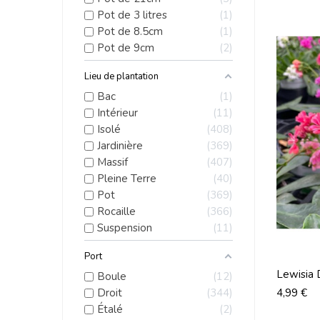
Pot de 3 litres
1
Pot de 8.5cm
1
Pot de 9cm
2
Lieu de plantation
Bac
1
Intérieur
11
Isolé
408
Jardinière
369
Massif
407
Pleine Terre
40
Pot
369
Rocaille
366
Suspension
11
Port
Lewisia 
Boule
12
Prix
Droit
344
4,99 €
Étalé
2