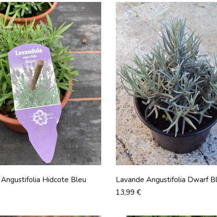
Angustifolia Hidcote Bleu
Lavande Angustifolia Dwarf B
Prix
13,99 €