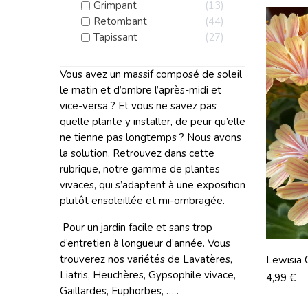
Grimpant
13
Retombant
44
Tapissant
27
Vous avez un massif composé de soleil
le matin et d’ombre l’après-midi et
vice-versa ? Et vous ne savez pas
quelle plante y installer, de peur qu’elle
ne tienne pas longtemps ? Nous avons
la solution. Retrouvez dans cette
rubrique, notre gamme de plantes
vivaces, qui s’adaptent à une exposition
plutôt ensoleillée et mi-ombragée.
Pour un jardin facile et sans trop
d’entretien à longueur d’année. Vous
trouverez nos variétés de Lavatères,
Lewisia 
Liatris, Heuchères, Gypsophile vivace,
Prix
4,99 €
Gaillardes, Euphorbes, … .