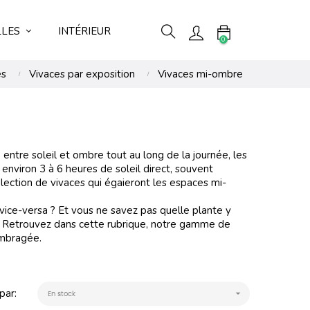
LLES
INTÉRIEUR
0
es
Vivaces par exposition
Vivaces mi-ombre
e entre soleil et ombre tout au long de la journée, les
nviron 3 à 6 heures de soleil direct, souvent
lection de vivaces qui égaieront les espaces mi-
vice-versa ? Et vous ne savez pas quelle plante y
on. Retrouvez dans cette rubrique, notre gamme de
ombragée.
par:

En stock