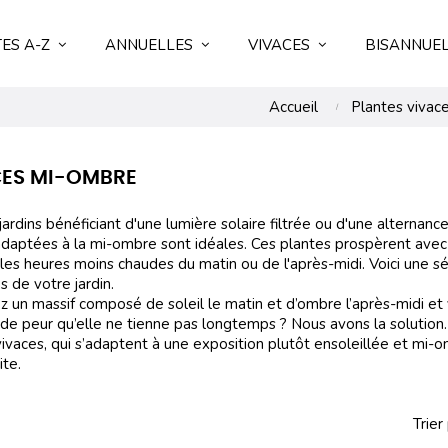
ES A-Z
ANNUELLES
VIVACES
BISANNUE
Accueil
Plantes vivac
CES MI-OMBRE
jardins bénéficiant d'une lumière solaire filtrée ou d'une alternanc
adaptées à la mi-ombre sont idéales. Ces plantes prospèrent avec e
les heures moins chaudes du matin ou de l'après-midi. Voici une sé
 de votre jardin.
z un massif composé de soleil le matin et d’ombre l’après-midi et 
r, de peur qu’elle ne tienne pas longtemps ? Nous avons la soluti
vivaces, qui s’adaptent à une exposition plutôt ensoleillée et mi-
ite.
Trier 