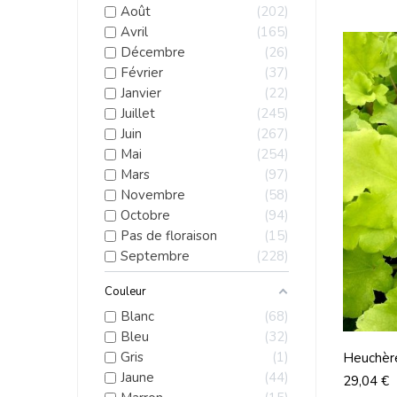
Août
202
Avril
165
Décembre
26
Février
37
Janvier
22
Juillet
245
Juin
267
Mai
254
Mars
97
Novembre
58
Octobre
94
Pas de floraison
15
Septembre
228
Couleur
Blanc
68
Bleu
32
Gris
1
Heuchèr
Jaune
44
Prix
29,04 €