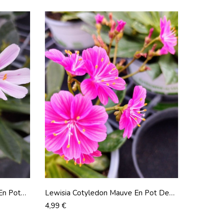
En Pot
Lewisia Cotyledon Mauve En Pot De
11 Cm
Prix
4,99 €