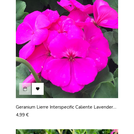

Geranium Lierre Interspecific Caliente Lavender
Applied
Prix
4,99 €