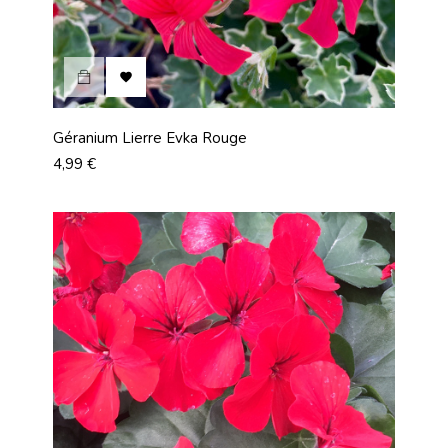

Géranium Lierre Evka Rouge
Prix
4,99 €