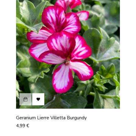

Geranium Lierre Villetta Burgundy
Prix
4,99 €