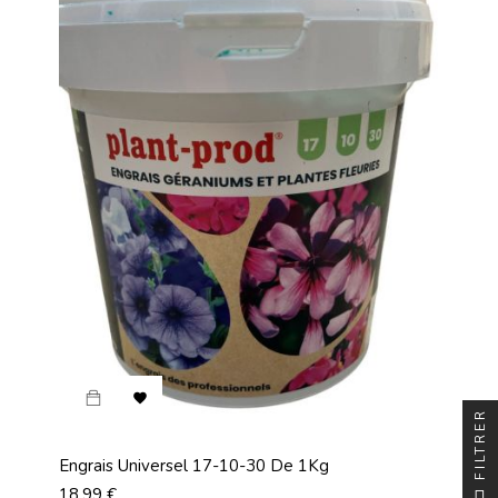

FILTRER
Engrais Universel 17-10-30 De 1Kg
Prix
18,99 €