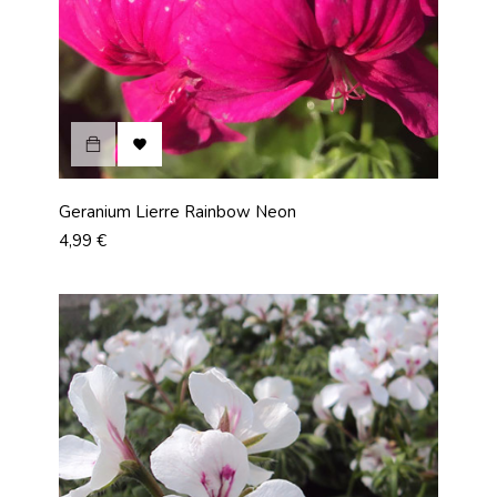

Geranium Lierre Rainbow Neon
Prix
4,99 €