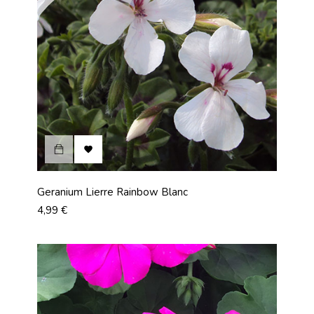

Geranium Lierre Rainbow Blanc
Prix
4,99 €