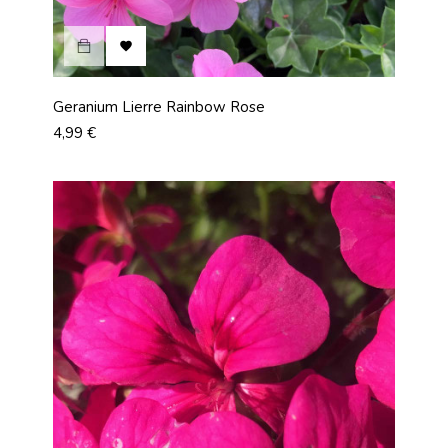

Geranium Lierre Rainbow Rose
Prix
4,99 €