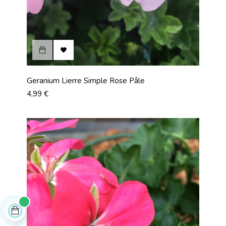

Geranium Lierre Simple Rose Pâle
Prix
4,99 €