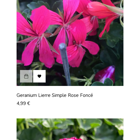

Geranium Lierre Simple Rose Foncé
Prix
4,99 €