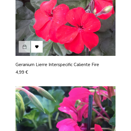

Geranium Lierre Interspecific Caliente Fire
Prix
4,99 €