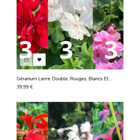

Géranium Lierre Double, Rouges, Blancs Et
Roses, Lot De 9...
Prix
39,99 €