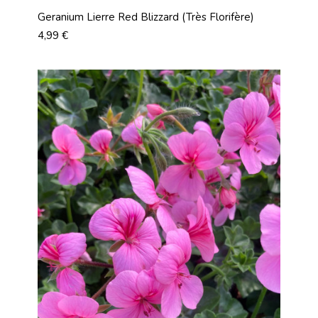
Geranium Lierre Red Blizzard (Très Florifère)
Prix
4,99 €