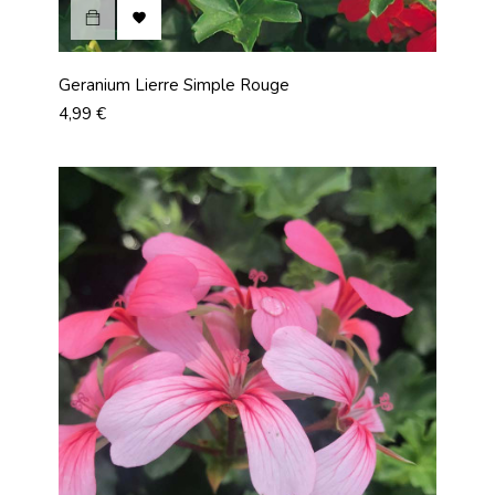

Geranium Lierre Simple Rouge
Prix
4,99 €