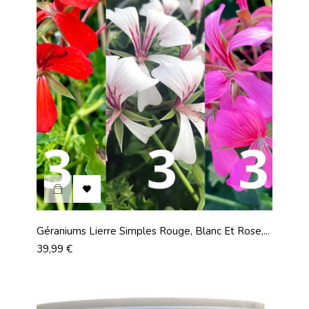

Géraniums Lierre Simples Rouge, Blanc Et Rose,...
Prix
39,99 €