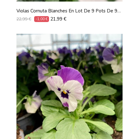
Violas Cornuta Blanches En Lot De 9 Pots De 9
Cm
Prix
Prix
21,99 €
22,99 €
-1,00 €
habituel