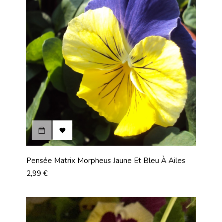

Pensée Matrix Morpheus Jaune Et Bleu À Ailes
Prix
2,99 €