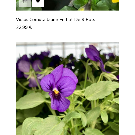

Violas Cornuta Jaune En Lot De 9 Pots
Prix
22,99 €