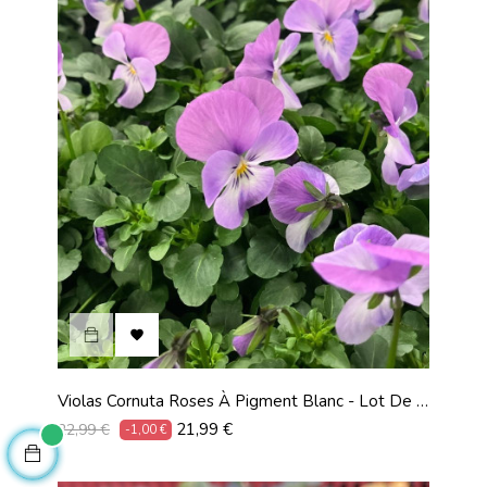

Violas Cornuta Roses À Pigment Blanc - Lot De 9
Pots De 9 Cm
Prix
Prix
21,99 €
22,99 €
-1,00 €
habituel