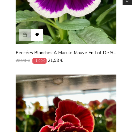

Pensées Blanches À Macule Mauve En Lot De 9
Pots De 9 Cm
Prix
Prix
21,99 €
22,99 €
-1,00 €
habituel