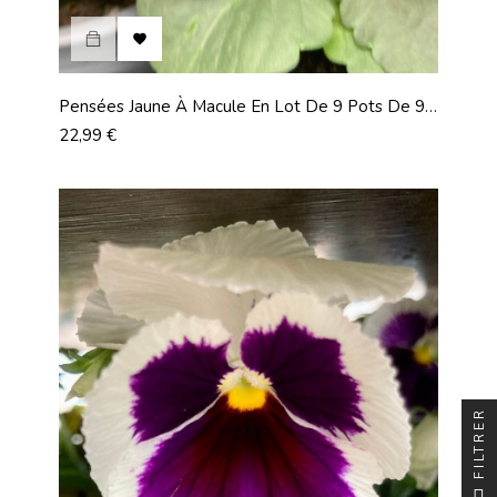

Pensées Jaune À Macule En Lot De 9 Pots De 9
Cm
Prix
22,99 €
FILTRER