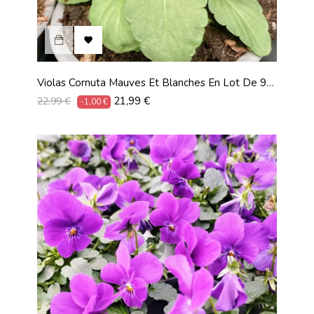

Violas Cornuta Mauves Et Blanches En Lot De 9
Pots De 9 Cm
Prix
Prix
21,99 €
22,99 €
-1,00 €
habituel