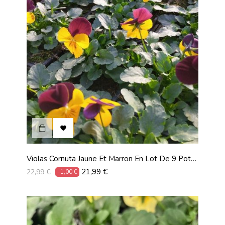

Violas Cornuta Jaune Et Marron En Lot De 9 Pots
De 9 Cm
Prix
Prix
21,99 €
22,99 €
-1,00 €
habituel