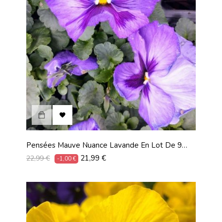

Pensées Mauve Nuance Lavande En Lot De 9
Pots De 9 Cm
Prix
Prix
21,99 €
22,99 €
-1,00 €
habituel