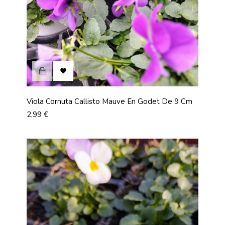

Viola Cornuta Callisto Mauve En Godet De 9 Cm
Prix
2,99 €