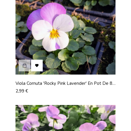

Viola Cornuta 'Rocky Pink Lavender' En Pot De 8
Cm
Prix
2,99 €