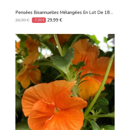
Pensées Bisannuelles Mélangées En Lot De 18
Pots De 9 Cm
Prix
Prix
29,99 €
36,99 €
-7,00 €
habituel