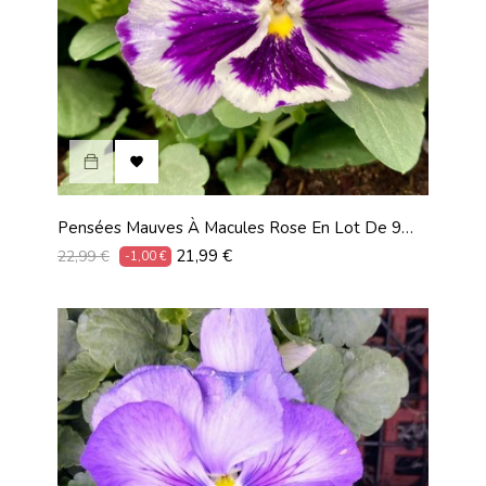

Pensées Mauves À Macules Rose En Lot De 9
Pots De 9 Cm
Prix
Prix
21,99 €
22,99 €
-1,00 €
habituel