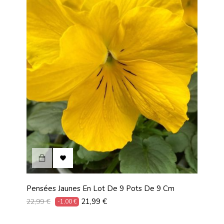

Pensées Jaunes En Lot De 9 Pots De 9 Cm
Prix
Prix
21,99 €
22,99 €
-1,00 €
habituel