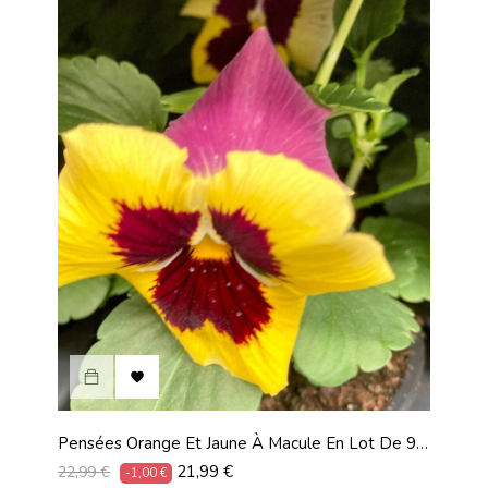

Pensées Orange Et Jaune À Macule En Lot De 9
Pots De 9 Cm
Prix
Prix
21,99 €
22,99 €
-1,00 €