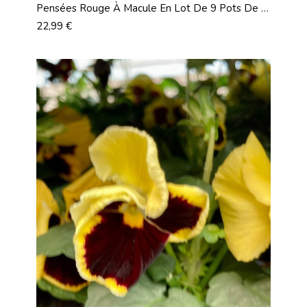
Pensées Rouge À Macule En Lot De 9 Pots De 9
Cm
Prix
22,99 €