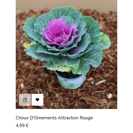

Choux D'Ornements Attraction Rouge
Prix
4,99 €