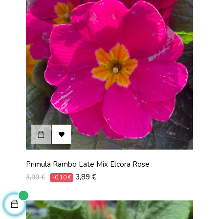

Primula Rambo Late Mix Elcora Rose
Prix
Prix
3,89 €
3,99 €
-0,10 €
habituel