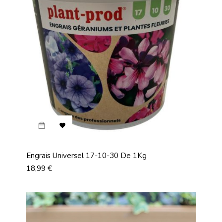

Engrais Universel 17-10-30 De 1Kg
Prix
18,99 €