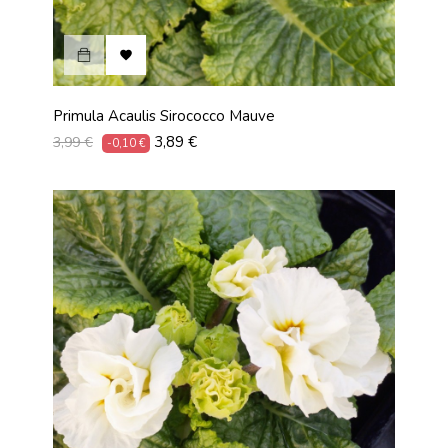

Primula Acaulis Sirococco Mauve
Prix
Prix
3,89 €
3,99 €
-0,10 €
habituel