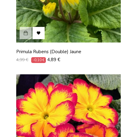

Primula Rubens (Double) Jaune
Prix
Prix
4,89 €
4,99 €
-0,10 €
habituel