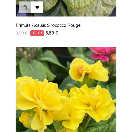

Primula Acaulis Sirococco Rouge
Prix
Prix
3,89 €
3,99 €
-0,10 €
habituel