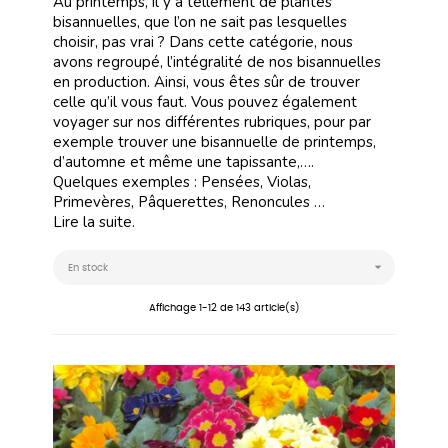
Au printemps, il y a tellement de plantes
bisannuelles, que l’on ne sait pas lesquelles
choisir, pas vrai ?
Dans cette catégorie, nous
avons regroupé, l’intégralité de nos bisannuelles
en production.
Ainsi, vous êtes sûr de trouver
celle qu’il vous faut.
Vous pouvez également
voyager sur nos différentes rubriques, pour par
exemple trouver une bisannuelle de printemps,
d’automne et même une tapissante
,…
.
Quelques exemples :
Pensées
, Violas,
Primevères, Pâquerettes,
Renoncules
…
Lire la suite.

En stock
Affichage 1-12 de 143 article(s)