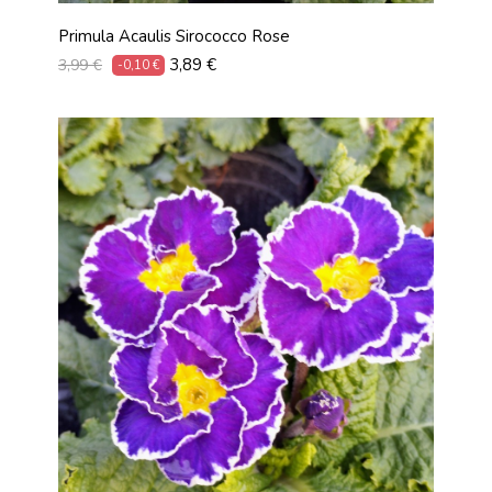
Primula Acaulis Sirococco Rose
Prix
Prix
3,89 €
3,99 €
-0,10 €
habituel