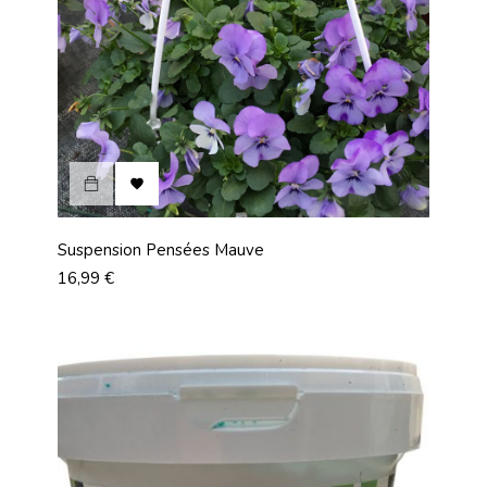

Suspension Pensées Mauve
Prix
16,99 €