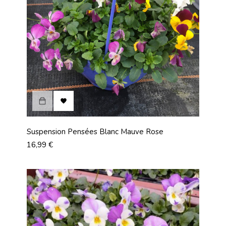

Suspension Pensées Blanc Mauve Rose
Prix
16,99 €