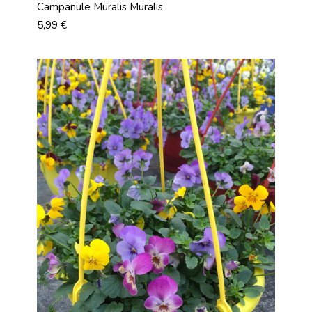
Campanule Muralis Muralis
Prix
5,99 €