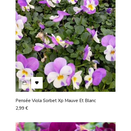

Pensée Viola Sorbet Xp Mauve Et Blanc
Prix
2,99 €