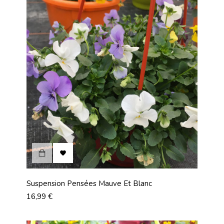

Suspension Pensées Mauve Et Blanc
Prix
16,99 €