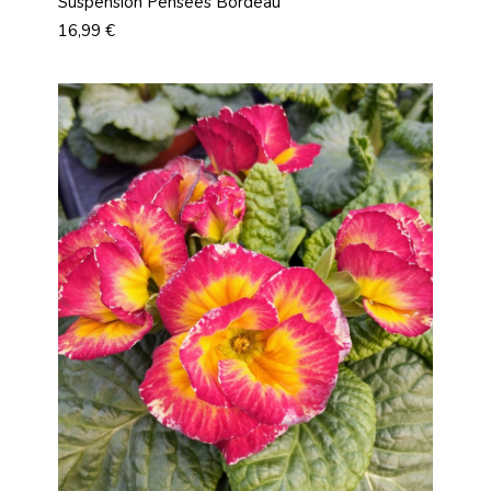
Suspension Pensées Bordeau
Prix
16,99 €