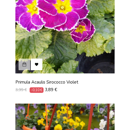

Primula Acaulis Sirococco Violet
Prix
Prix
3,89 €
3,99 €
-0,10 €
habituel