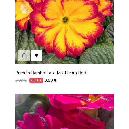

Primula Rambo Late Mix Elcora Red
Prix
Prix
3,89 €
3,99 €
-0,10 €
habituel