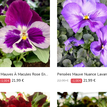
 Mauves À Macules Rose En
Pensées Mauve Nuance Lavan
9 Pots De 9 Cm
Lot De 9 Pots De 9 Cm
Prix
Prix
Prix
21,99 €
21,99 €
22,99 €
-1,00 €
-1,00 €
habituel