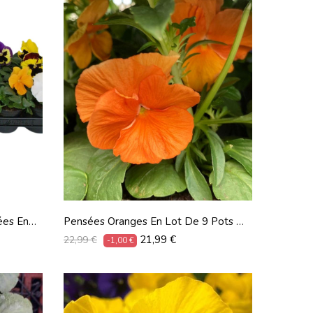
ées En
Pensées Oranges En Lot De 9 Pots De
9 Cm
Prix
Prix
21,99 €
22,99 €
-1,00 €
habituel