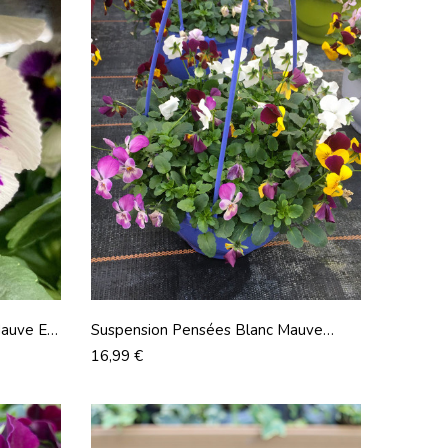
Mauve En
Suspension Pensées Blanc Mauve
Rose
Prix
16,99 €