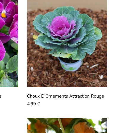
e
Choux D'Ornements Attraction Rouge
Prix
4,99 €