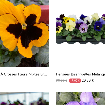
À Grosses Fleurs Mixtes En
Pensées Bisannuelles Mélang
24
Lot De 18 Pots De 9 Cm
Prix
Prix
29,99 €
36,99 €
-7,00 €
habituel