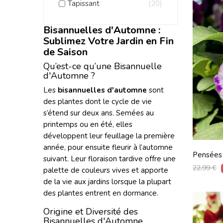
Tapissant
20
Bisannuelles d'Automne :
Sublimez Votre Jardin en Fin
de Saison
Qu’est-ce qu’une Bisannuelle
d'Automne ?
Les
bisannuelles d'automne
sont
des plantes dont le cycle de vie
s’étend sur deux ans. Semées au
printemps ou en été, elles
développent leur feuillage la première
année, pour ensuite fleurir à l’automne
Pensées
suivant. Leur floraison tardive offre une
Lot De 
Prix
22,99 €
palette de couleurs vives et apporte
habituel
de la vie aux jardins lorsque la plupart
des plantes entrent en dormance.
Origine et Diversité des
Bisannuelles d'Automne