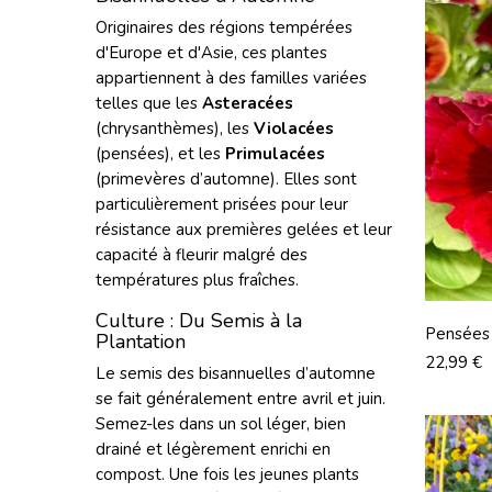
Originaires des régions tempérées
d'Europe et d'Asie, ces plantes
appartiennent à des familles variées
telles que les
Asteracées
(chrysanthèmes), les
Violacées
(pensées), et les
Primulacées
(primevères d’automne). Elles sont
particulièrement prisées pour leur
résistance aux premières gelées et leur
capacité à fleurir malgré des
températures plus fraîches.
Culture : Du Semis à la
Pensées
Plantation
Pots De
Prix
22,99 €
Le semis des bisannuelles d’automne
se fait généralement entre avril et juin.
Semez-les dans un sol léger, bien
drainé et légèrement enrichi en
compost. Une fois les jeunes plants