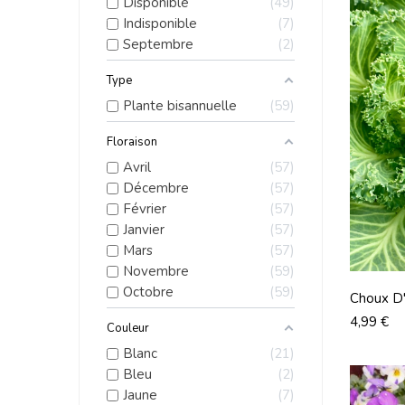
Disponible
49
Indisponible
7
Septembre
2
Type
Plante bisannuelle
59
Floraison
Avril
57
Décembre
57
Février
57
Janvier
57
Mars
57
Novembre
59
Octobre
59
Choux D'
Prix
4,99 €
Couleur
Blanc
21
Bleu
2
Jaune
7