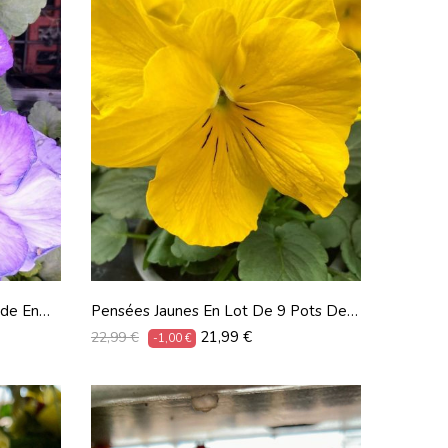
de En
Pensées Jaunes En Lot De 9 Pots De 9
Cm
Prix
Prix
21,99 €
22,99 €
-1,00 €
habituel