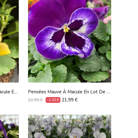
acule En
Pensées Mauve À Macule En Lot De 9
Pots De 9 Cm
Prix
Prix
21,99 €
22,99 €
-1,00 €
habituel