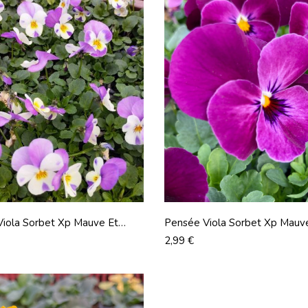
iola Sorbet Xp Mauve Et
Pensée Viola Sorbet Xp Mauv
Prix
2,99 €