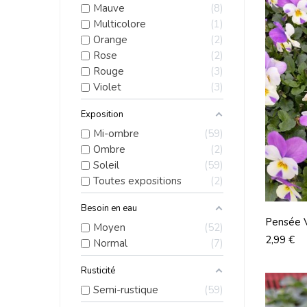
Mauve
8
Multicolore
1
Orange
2
Rose
2
Rouge
3
Violet
3
Exposition
Mi-ombre
59
Ombre
2
Soleil
59
Toutes expositions
2
Besoin en eau
Pensée V
Moyen
52
Blanc
Prix
2,99 €
Normal
7
Rusticité
Semi-rustique
59