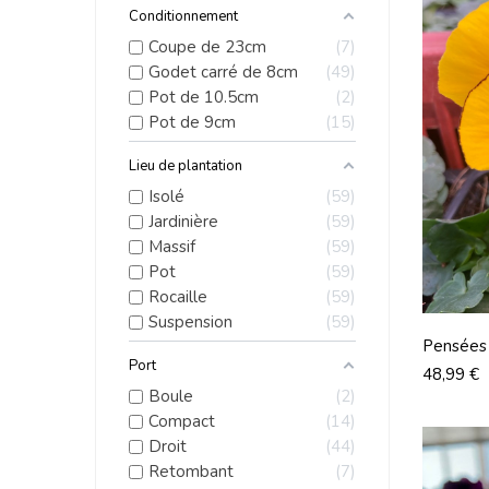
Conditionnement
Coupe de 23cm
7
Godet carré de 8cm
49
Pot de 10.5cm
2
Pot de 9cm
15
Lieu de plantation
Isolé
59
Jardinière
59
Massif
59
Pot
59
Rocaille
59
Suspension
59
Pensées 
Port
Lot De 
Prix
48,99 €
Boule
2
Compact
14
Droit
44
Retombant
7