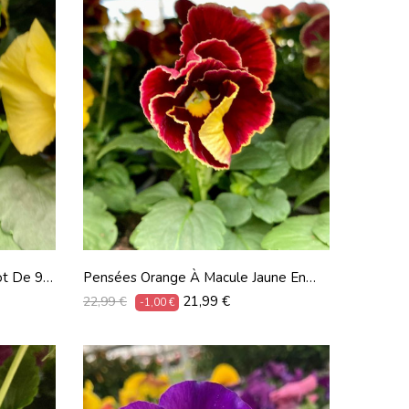
ot De 9
Pensées Orange À Macule Jaune En
Lot De 9 Pots De 9 Cm
Prix
Prix
21,99 €
22,99 €
-1,00 €
habituel