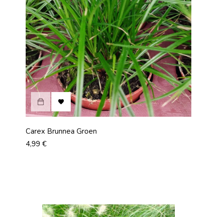

Carex Brunnea Groen
Prix
4,99 €