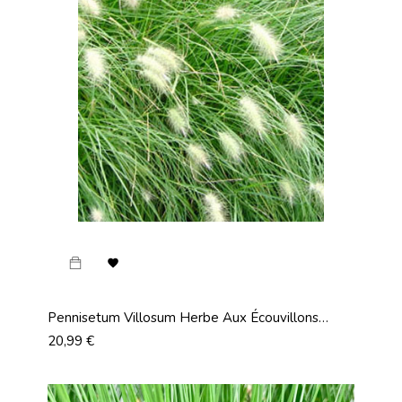

Pennisetum Villosum Herbe Aux Écouvillons
Hérissé Hameln
Prix
20,99 €