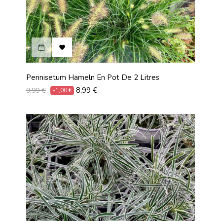

Pennisetum Hameln En Pot De 2 Litres
Prix
Prix
8,99 €
9,99 €
-1,00 €
habituel