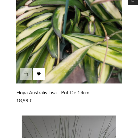

Hoya Australis Lisa - Pot De 14cm
Prix
18,99 €