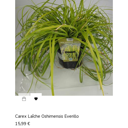

Carex Laîche Oshimensis Everillo
Prix
15,99 €