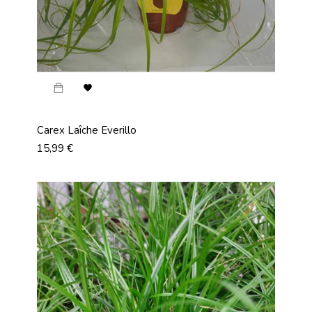

Carex Laîche Everillo
Prix
15,99 €