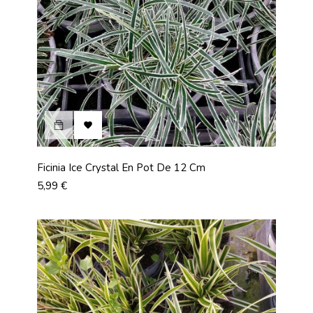

Ficinia Ice Crystal En Pot De 12 Cm
Prix
5,99 €