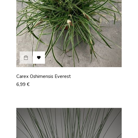

Carex Oshimensis Everest
Prix
6,99 €