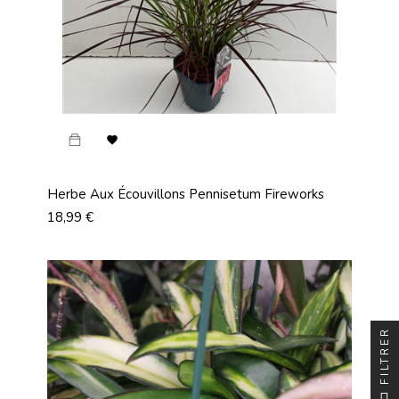

Herbe Aux Écouvillons Pennisetum Fireworks
Prix
18,99 €
FILTRER