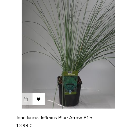

Jonc Juncus Inflexus Blue Arrow P15
Prix
13,99 €