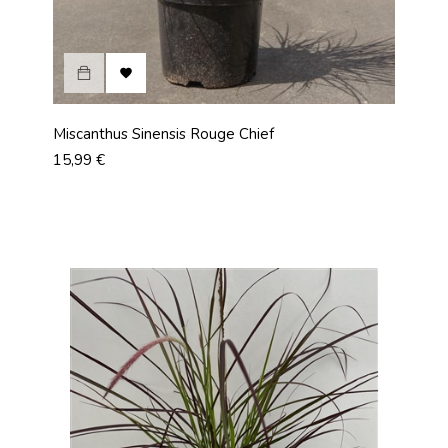

Miscanthus Sinensis Rouge Chief
Prix
15,99 €