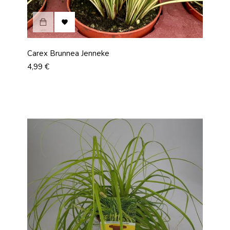

Carex Brunnea Jenneke
Prix
4,99 €