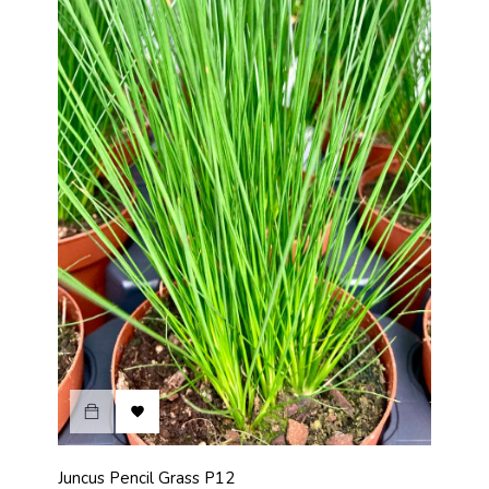

Juncus Pencil Grass P12