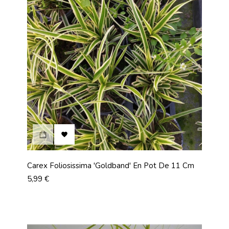

Carex Foliosissima 'Goldband' En Pot De 11 Cm
Prix
5,99 €