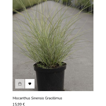

Miscanthus Sinensis Gracillimus
Prix
15,99 €