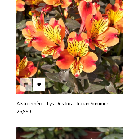

Alstroemère : Lys Des Incas Indian Summer
Prix
25,99 €