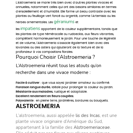
L'Alstroemeria se marie très bien avec d'autres plantes vivaces et
annuelles, notamment celles qui ont des besoins similaires en termes
d'ensoleillement et d'humidité. Elle forme un beau contraste avec les
plantes au feuillage vert foncé ou argenté, comme l'Artemisia ou les
géraniums
herbes ornementales. Les
et
impatiens
les
apportent de la couleur supplémentaire, tandis que
les plantes de type hémérocalle ou rudbeckia, aux fleurs vibrantes,
complètent harmonieusement le jardin. Pour une touche de légèreté
et de volume, l'Alstroemeria s'associe également bien avec des
lavandes ou des asters qui ajouteront de la texture et de la
profondeur à vos compositions florales.
Pourquoi Choisir l’Alstroemeria ?
L’Alstroemeria réunit tous les atouts qu’on
recherche dans une vivace moderne :
Facile à cultiver
: que vous soyez jardinier amateur ou confirmé.
Floraison longue durée
, idéale pour prolonger la couleur au jardin.
Résistante aux maladies
, rustique et adaptable.
Excellent rendement en fleurs coupées
.
Polyvalente
: en pleine terre, jardinières, bordures ou bouquets.
ALSTROEMERIA
L’alstroemeria, aussi appelée
lis des Incas
, est une
plante vivace originaire d’Amérique du Sud,
appartenant à la famille des
Alstroemeriaceae
.