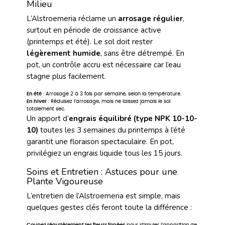
Milieu
L’Alstroemeria réclame un
arrosage régulier
,
surtout en période de croissance active
(printemps et été). Le sol doit rester
légèrement humide
, sans être détrempé. En
pot, un contrôle accru est nécessaire car l’eau
stagne plus facilement.
En été
: Arrosage 2 à 3 fois par semaine, selon la température.
En hiver
: Réduisez l’arrosage, mais ne laissez jamais le sol
totalement sec.
Un apport d’
engrais équilibré (type NPK 10-10-
10)
toutes les 3 semaines du printemps à l’été
garantit une floraison spectaculaire. En pot,
privilégiez un engrais liquide tous les 15 jours.
Soins et Entretien : Astuces pour une
Plante Vigoureuse
L’entretien de l’Alstroemeria est simple, mais
quelques gestes clés feront toute la différence :