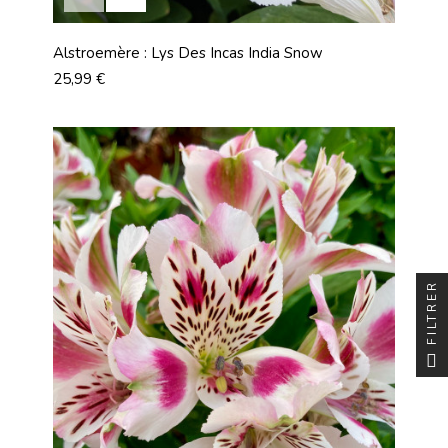
Alstroemère : Lys Des Incas India Snow
Prix
25,99 €
FILTRER