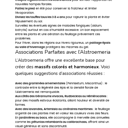
Coupez régulièrement les fleurs fanées
pour stimuler l’apparition de
nouvelles hampes florales.
Paillez le pied
en été pour conserver la fraîcheur et limiter
l’évaporation.
Divisez les touffes tous les 3 à 4 ans
pour rajeunir la plante et éviter
l’épuisement du sol.
Surveillez les éventuels signes de maladies fongiques (oïdium,
botrytis) surtout en cas d’humidité excessive. Un bon espacement
entre les plants et une aération du feuillage préviennent ces
problèmes.
Pour l’hiver, dans les régions aux hivers rigoureux, un
paillage épais
ou voile d’hivernage
protégera les rhizomes du gel.
Associations Parfaites avec l’Alstroemeria
L’Alstroemeria offre une excellente base pour
créer des
massifs colorés et harmonieux
. Voici
quelques suggestions d’associations réussies :
Avec des graminées ornementales
(Pennisetum, Miscanthus) : le
contraste entre la légèreté des épis et la densité florale de
l'Alstroemeria est remarquable.
Aux côtés des Géraniums vivaces, Rudbeckias ou Hémérocalles
:
pour des massifs estivaux éclatants, alliant hauteur et diversité de
formes.
Avec des lavandes, Artemisia ou cinéraires maritimes
: le feuillage
argenté de ces plantes met en valeur les couleurs vives des fleurs.
En
jardinières ou bacs
, elle accompagne à merveille des annuelles
comme les
pétunias retombants ou calibrachoas
, offrant ainsi un
visuel généreux et sans discontinuité.