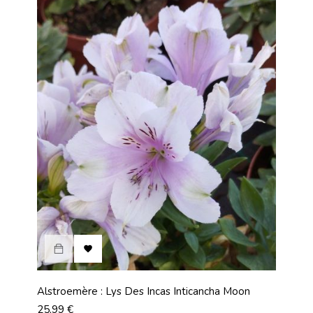

Alstroemère : Lys Des Incas Inticancha Moon
Prix
25,99 €