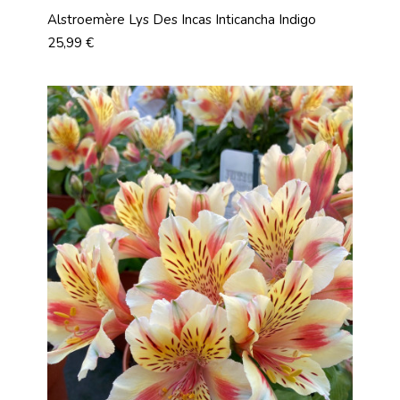
Alstroemère Lys Des Incas Inticancha Indigo
Prix
25,99 €