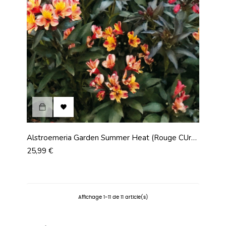

Alstroemeria Garden Summer Heat (Rouge Cur
Jaune)
Prix
25,99 €
Affichage 1-11 de 11 article(s)