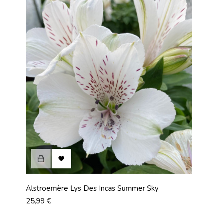

Alstroemère Lys Des Incas Summer Sky
Prix
25,99 €