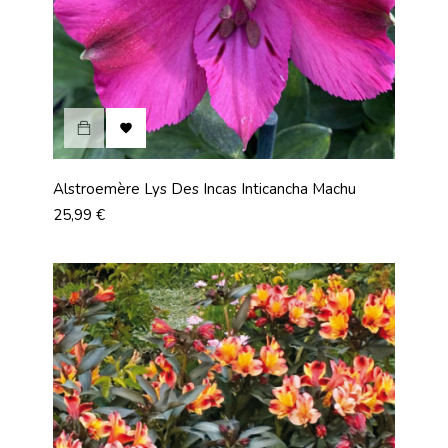

Alstroemère Lys Des Incas Inticancha Machu
Prix
25,99 €