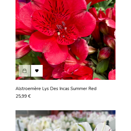

Alstroemère Lys Des Incas Summer Red
Prix
25,99 €