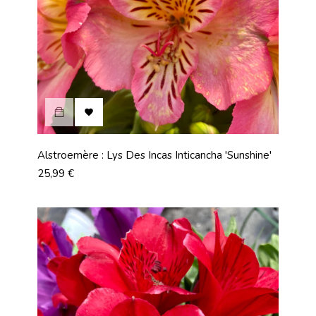

Alstroemère : Lys Des Incas Inticancha 'Sunshine'
Prix
25,99 €