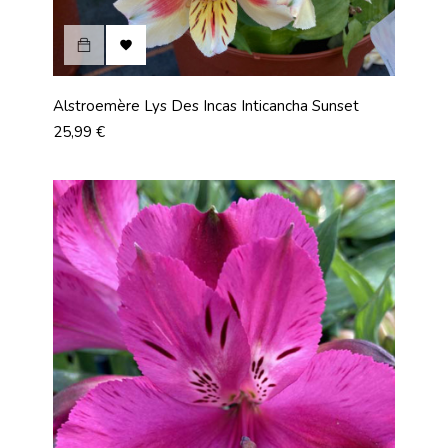

Alstroemère Lys Des Incas Inticancha Sunset
Prix
25,99 €