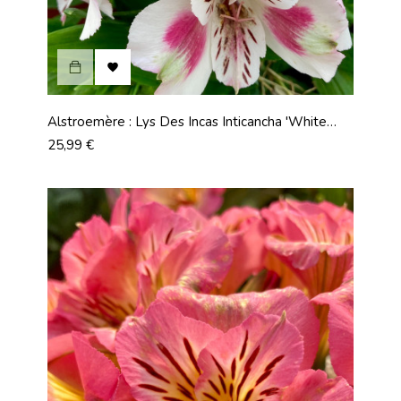

Alstroemère : Lys Des Incas Inticancha 'White
Pink Heart'
Prix
25,99 €