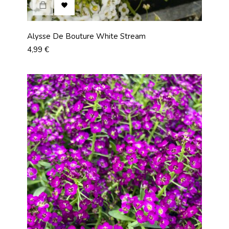

Alysse De Bouture White Stream
Prix
4,99 €