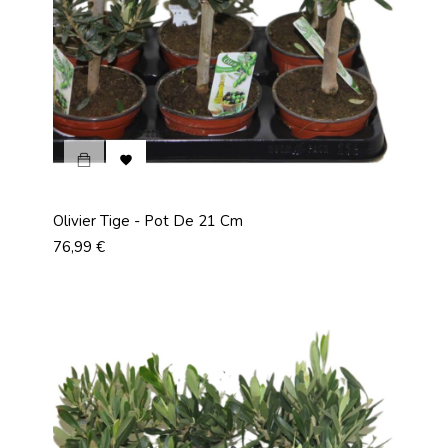

Olivier Tige - Pot De 21 Cm
Prix
76,99 €