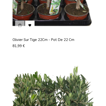

Olivier Sur Tige 22Cm - Pot De 22 Cm
Prix
81,99 €