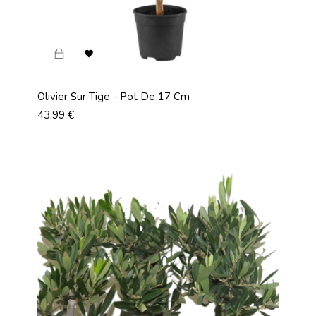

Olivier Sur Tige - Pot De 17 Cm
Prix
43,99 €