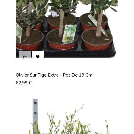

Olivier Sur Tige Extra - Pot De 19 Cm
Prix
62,99 €