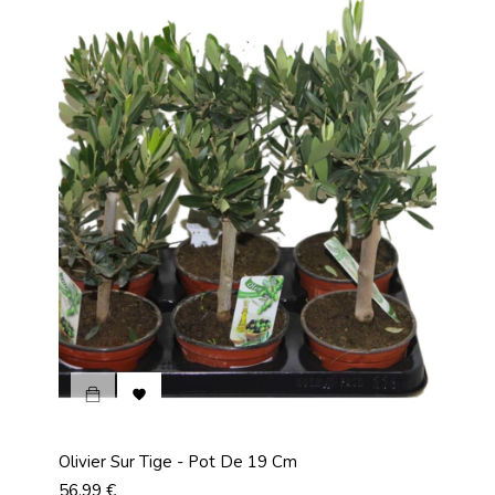

Olivier Sur Tige - Pot De 19 Cm
Prix
56,99 €