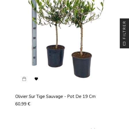
FILTRER

Olivier Sur Tige Sauvage - Pot De 19 Cm
Prix
60,99 €