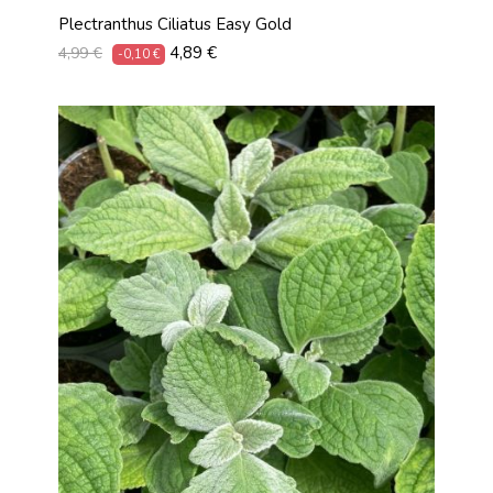
Plectranthus Ciliatus Easy Gold
Prix
Prix
4,89 €
4,99 €
-0,10 €
habituel