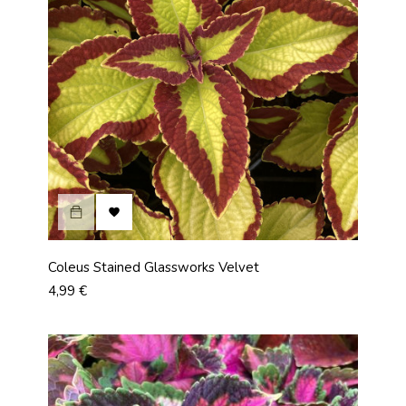

Coleus Stained Glassworks Velvet
Prix
4,99 €