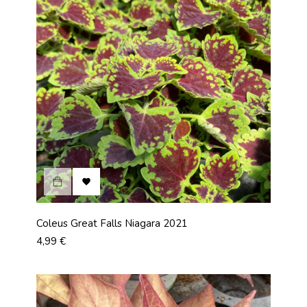

Coleus Great Falls Niagara 2021
Prix
4,99 €