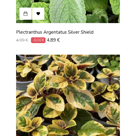

Plectranthus Argentatus Silver Shield
Prix
Prix
4,89 €
4,99 €
-0,10 €
habituel