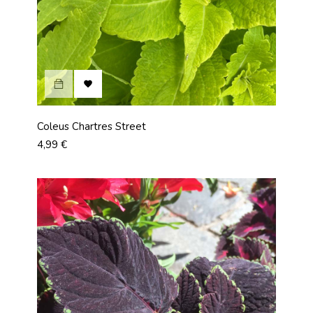

Coleus Chartres Street
Prix
4,99 €