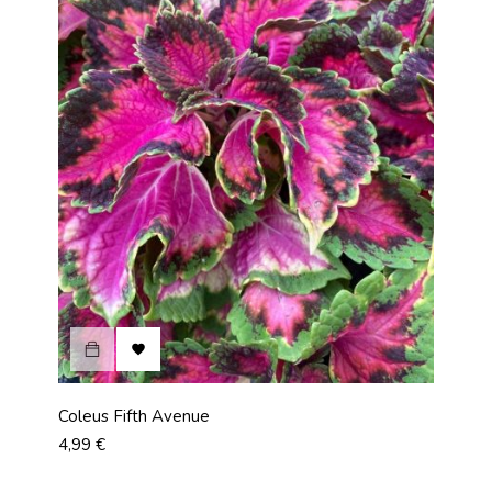

Coleus Fifth Avenue
Prix
4,99 €