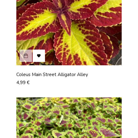

Coleus Main Street Alligator Alley
Prix
4,99 €