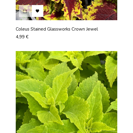

Coleus Stained Glassworks Crown Jewel
Prix
4,99 €