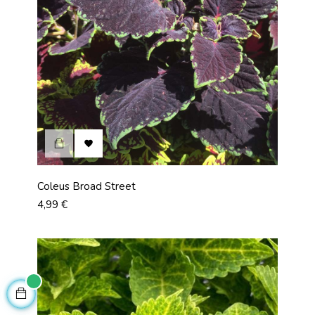

Coleus Broad Street
Prix
4,99 €