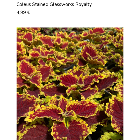
Coleus Stained Glassworks Royalty
Prix
4,99 €