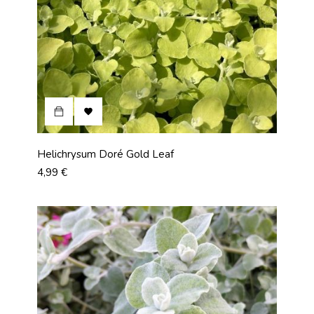

Helichrysum Doré Gold Leaf
Prix
4,99 €