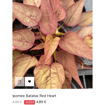

Ipomee Batatas Red Heart
Prix
Prix
4,89 €
4,99 €
-0,10 €