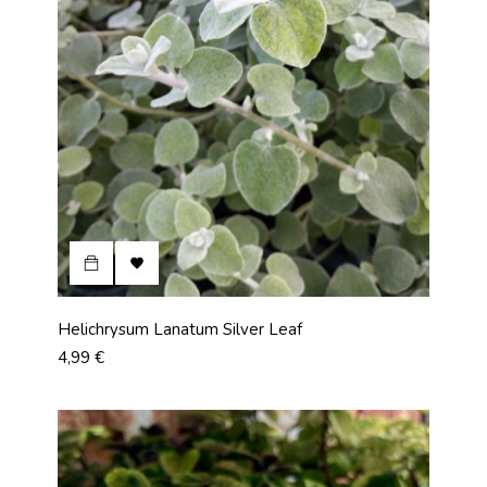

Helichrysum Lanatum Silver Leaf
Prix
4,99 €