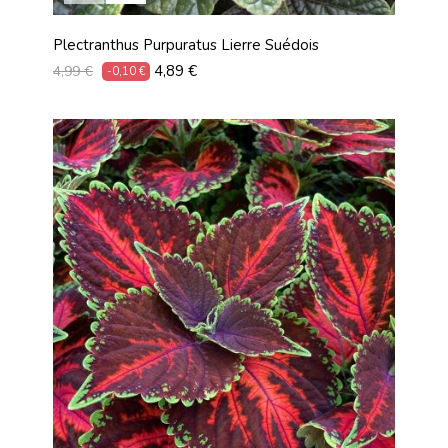
Plectranthus Purpuratus Lierre Suédois
Prix
Prix
4,89 €
4,99 €
-0,10 €
habituel