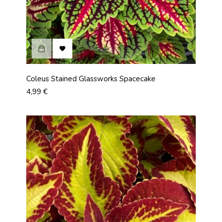

Coleus Stained Glassworks Spacecake
Prix
4,99 €