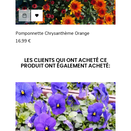

Pomponnette Chrysanthème Orange
Pomp
Prix
Prix
16,99 €
16,9
LES CLIENTS QUI ONT ACHETÉ CE
PRODUIT ONT ÉGALEMENT ACHETÉ: