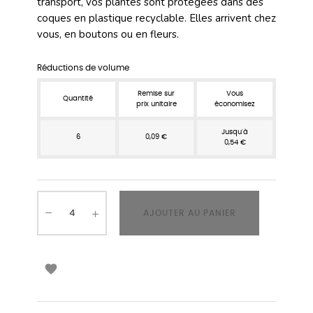
transport, vos plantes sont protégées dans des
coques en plastique recyclable. Elles arrivent chez
vous, en boutons ou en fleurs.
Réductions de volume
Remise sur
Vous
Quantité
prix unitaire
économisez
Jusqu'à
6
0,09 €
0,54 €
AJOUTER AU PANIER
