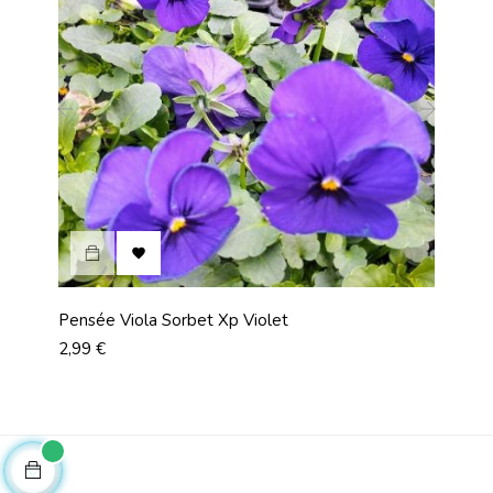
‹
›

Pensée Viola Sorbet Xp Violet
Chou
Prix
Prix
2,99 €
4,99