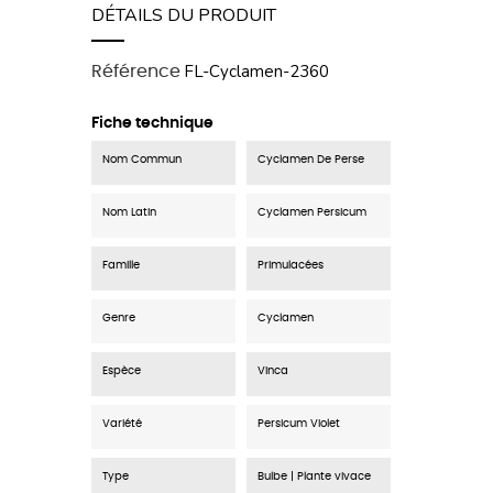
DÉTAILS DU PRODUIT
FL-Cyclamen-2360
Référence
Fiche technique
Nom Commun
Cyclamen De Perse
Nom Latin
Cyclamen Persicum
Famille
Primulacées
Genre
Cyclamen
Espèce
Vinca
Variété
Persicum Violet
Type
Bulbe | Plante vivace