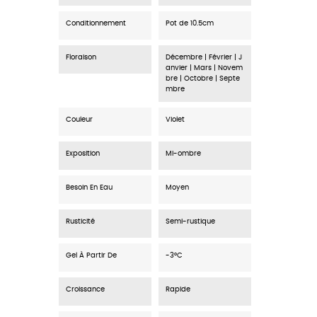
Conditionnement
Pot de 10.5cm
Floraison
Décembre | Février | J
anvier | Mars | Novem
bre | Octobre | Septe
mbre
Couleur
Violet
Exposition
Mi-ombre
Besoin En Eau
Moyen
Rusticité
Semi-rustique
Gel À Partir De
-3°C
Croissance
Rapide