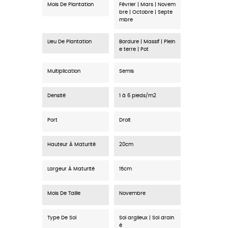
Mois De Plantation
Février | Mars | Novem
bre | Octobre | Septe
mbre
Lieu De Plantation
Bordure | Massif | Plein
e terre | Pot
Multiplication
Semis
Densité
1 à 6 pieds/m2
Port
Droit
Hauteur À Maturité
20cm
Largeur À Maturité
15cm
Mois De Taille
Novembre
Type De Sol
Sol argileux | Sol drain
é