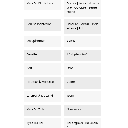
Mois De Plantation
Février | Mars | Novem
bre | Octobre | Septe
mbre
Lieu De Plantation
Bordure | Massif | Plein
e terre | Pot
Multiplication
Semis
Densité
1 à 6 pieds/m2
Port
Droit
Hauteur À Maturité
20cm
Largeur À Maturité
15cm
Mois De Taille
Novembre
Type De Sol
Sol argileux | Sol drain
é