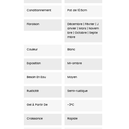
Conditionnement
Pot de 10.5cm
Floraison
Décembre | Février | J
anvier | Mars | Novem
bre | Octobre | Septe
mbre
Couleur
Blanc
Exposition
Mi-ombre
Besoin En Eau
Moyen
Rusticité
Semi-rustique
Gel À Partir De
-3°C
Croissance
Rapide