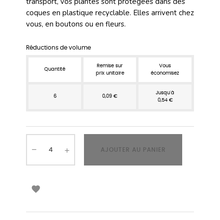
transport, vos plantes sont protégées dans des
coques en plastique recyclable. Elles arrivent chez
vous, en boutons ou en fleurs.
Réductions de volume
Remise sur
Vous
Quantité
prix unitaire
économisez
Jusqu'à
6
0,09 €
0,54 €
AJOUTER AU PANIER
