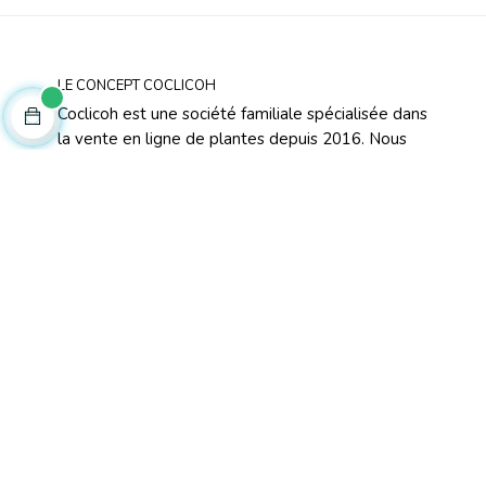
LE CONCEPT COCLICOH
Coclicoh est une société familiale spécialisée dans
la vente en ligne de plantes depuis 2016. Nous
proposons des plantes de production artisanale.
Les plantes sont livrées une fois qu’elles sont
arrivées à maturation.
Les plantes sont préparées le jour de l’expédition,
dans le but de conserver un maximum de
fraîcheur. Elles sont arrosées avant la préparation,
puis installées soigneusement dans des coques
spécifiques pour le transport des plantes.
TOP CATÉGORIES
Plantes Annuelles