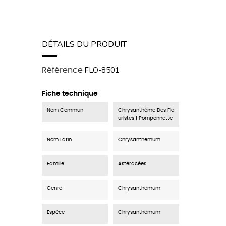
DÉTAILS DU PRODUIT
FLO-8501
Référence
Fiche technique
Nom Commun
Chrysanthème Des Fle
uristes | Pomponnette
Nom Latin
Chrysanthemum
Famille
Astéracées
Genre
Chrysanthemum
Espèce
Chrysanthemum