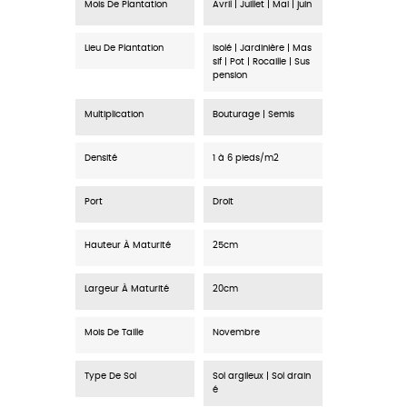
Mois De Plantation
Avril | Juillet | Mai | juin
Lieu De Plantation
Isolé | Jardinière | Mas
sif | Pot | Rocaille | Sus
pension
Multiplication
Bouturage | Semis
Densité
1 à 6 pieds/m2
Port
Droit
Hauteur À Maturité
25cm
Largeur À Maturité
20cm
Mois De Taille
Novembre
Type De Sol
Sol argileux | Sol drain
é