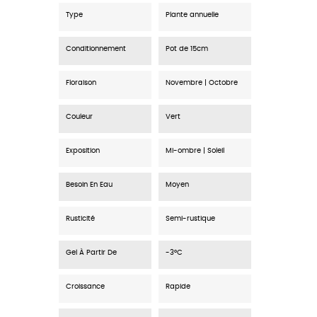
Type
Plante annuelle
Conditionnement
Pot de 15cm
Floraison
Novembre | Octobre
Couleur
Vert
Exposition
Mi-ombre | Soleil
Besoin En Eau
Moyen
Rusticité
Semi-rustique
Gel À Partir De
-3°C
Croissance
Rapide