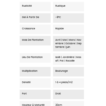
Rusticité
Rustique
Gel À Partir De
-8°C
Croissance
Rapide
Mois De Plantation
Avril | Mai | Mars | Nov
embre | Octobre | Sep
tembre | juin
Lieu De Plantation
Isolé | Jardinière | Mas
sif | Pot | Rocaille
Multiplication
Bouturage
Densité
1 à 4 pieds/m2
Port
Droit
Hauteur À Maturité
30cm