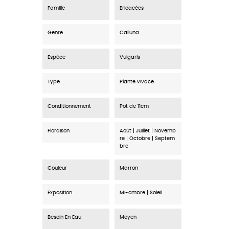
Famille
Ericacées
Genre
Calluna
Espèce
Vulgaris
Type
Plante vivace
Conditionnement
Pot de 11cm
Floraison
Août | Juillet | Novemb
re | Octobre | Septem
bre
Couleur
Marron
Exposition
Mi-ombre | Soleil
Besoin En Eau
Moyen