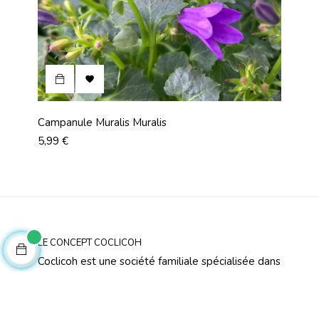

Campanule Muralis Muralis
Prix
5,99 €
LE CONCEPT COCLICOH
Coclicoh est une société familiale spécialisée dans
la vente en ligne de plantes depuis 2016. Nous
proposons des plantes de production artisanale.
Les plantes sont livrées une fois qu’elles sont