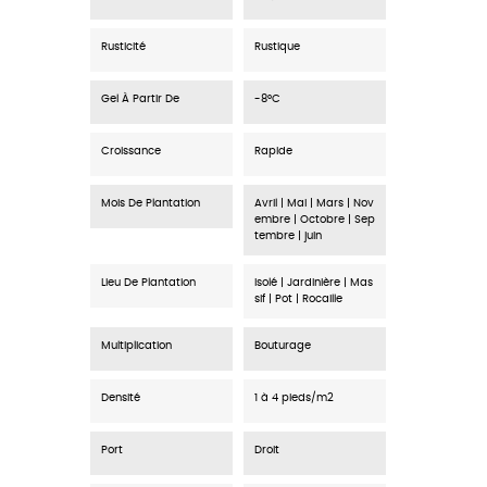
Rusticité
Rustique
Gel À Partir De
-8°C
Croissance
Rapide
Mois De Plantation
Avril | Mai | Mars | Nov
embre | Octobre | Sep
tembre | juin
Lieu De Plantation
Isolé | Jardinière | Mas
sif | Pot | Rocaille
Multiplication
Bouturage
Densité
1 à 4 pieds/m2
Port
Droit