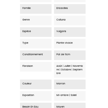
Famille
Ericacées
Genre
Calluna
Espèce
Vulgaris
Type
Plante vivace
Conditionnement
Pot de 11cm
Floraison
Août | Juillet | Novemb
re | Octobre | Septem
bre
Couleur
Marron
Exposition
Mi-ombre | Soleil
Besoin En Eau
Moyen