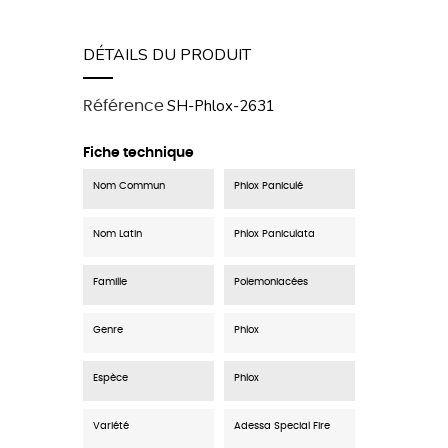
DÉTAILS DU PRODUIT
SH-Phlox-2631
Référence
Fiche technique
Nom Commun
Phlox Paniculé
Nom Latin
Phlox Paniculata
Famille
Polemoniacées
Genre
Phlox
Espèce
Phlox
Variété
Adessa Special Fire