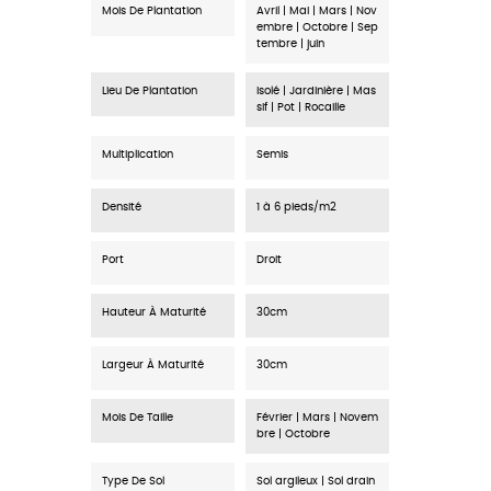
Mois De Plantation
Avril | Mai | Mars | Nov
embre | Octobre | Sep
tembre | juin
Lieu De Plantation
Isolé | Jardinière | Mas
sif | Pot | Rocaille
Multiplication
Semis
Densité
1 à 6 pieds/m2
Port
Droit
Hauteur À Maturité
30cm
Largeur À Maturité
30cm
Mois De Taille
Février | Mars | Novem
bre | Octobre
Type De Sol
Sol argileux | Sol drain