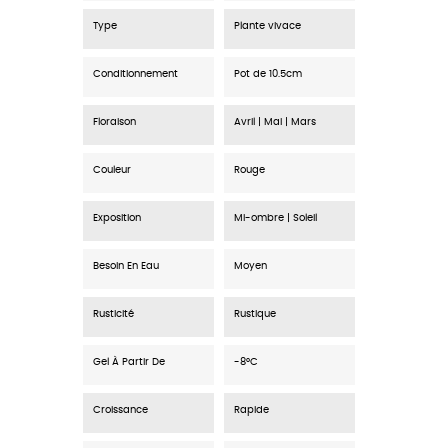
Type
Plante vivace
Conditionnement
Pot de 10.5cm
Floraison
Avril | Mai | Mars
Couleur
Rouge
Exposition
Mi-ombre | Soleil
Besoin En Eau
Moyen
Rusticité
Rustique
Gel À Partir De
-8°C
Croissance
Rapide