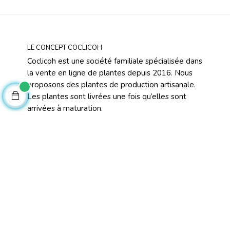
LE CONCEPT COCLICOH
Coclicoh est une société familiale spécialisée dans
la vente en ligne de plantes depuis 2016. Nous
proposons des plantes de production artisanale.
Les plantes sont livrées une fois qu’elles sont
arrivées à maturation.
Les plantes sont préparées le jour de l’expédition,
dans le but de conserver un maximum de
fraîcheur. Elles sont arrosées avant la préparation,
puis installées soigneusement dans des coques
spécifiques pour le transport des plantes.
TOP CATÉGORIES
Plantes Annuelles