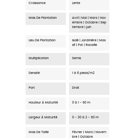
Croissance
Lente
Mois De Plantation
Avril | Mai | Mars | Nov
embre | Octobre | Sep
tembre | juin
Lieu De Plantation
Isolé | Jardinière | Mas
sif | Pot | Rocaille
Multiplication
Semis
Densité
1 à 6 pieds/m2
Port
Droit
Hauteur À Maturité
0 à 1 - 50 m
Largeur À Maturité
0 - 30 à 2 - 50 m
Mois De Taille
Février | Mars | Novem
bre | Octobre