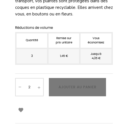
transport, vos plantes sont protégées dans des
coques en plastique recyclable. Elles arrivent chez
vous, en boutons ou en fleurs.
Réductions de volume
Remise sur
Vous
Quantité
prix unitaire
économisez
Jusqu'à
3
1,45 €
4,35 €
AJOUTER AU PANIER
