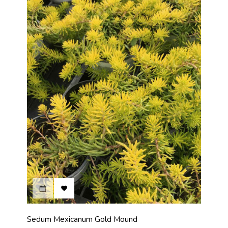

Sedum Mexicanum Gold Mound
Host