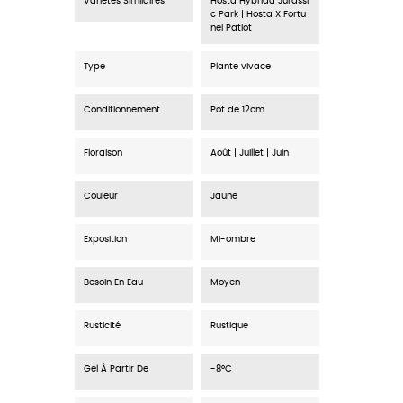
Variétés Similaires
Hosta Hybrida Jurassi
c Park | Hosta X Fortu
nei Patiot
Type
Plante vivace
Conditionnement
Pot de 12cm
Floraison
Août | Juillet | Juin
Couleur
Jaune
Exposition
Mi-ombre
Besoin En Eau
Moyen
Rusticité
Rustique
Gel À Partir De
-8°C