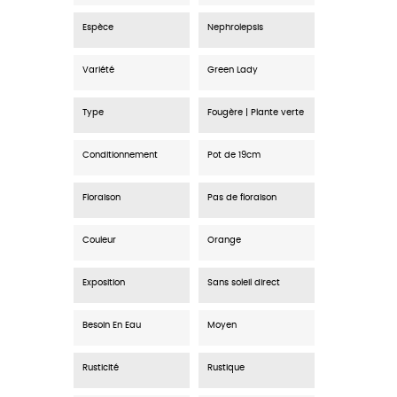
Espèce
Nephrolepsis
Variété
Green Lady
Type
Fougère | Plante verte
Conditionnement
Pot de 19cm
Floraison
Pas de floraison
Couleur
Orange
Exposition
Sans soleil direct
Besoin En Eau
Moyen
Rusticité
Rustique