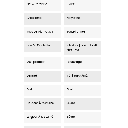
Gel À Partir De
-20°C
Croissance
Moyenne
Mois De Plantation
Toute l'année
Lieu De Plantation
Intérieur | Isolé | Jardin
ière | Pot
Multiplication
Bouturage
Densité
1 à 3 pieds/m2
Port
Droit
Hauteur À Maturité
80cm
Largeur À Maturité
50cm