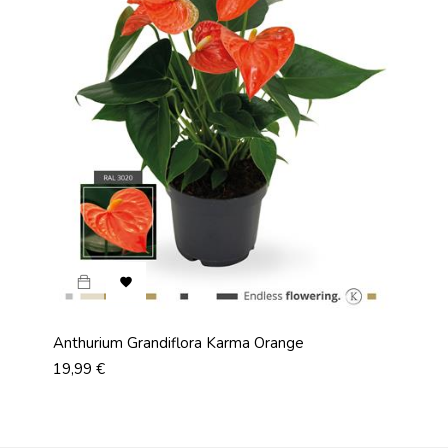

Anthurium Grandiflora Karma Orange
Aspa
Prix
Prix
19,99 €
25,9