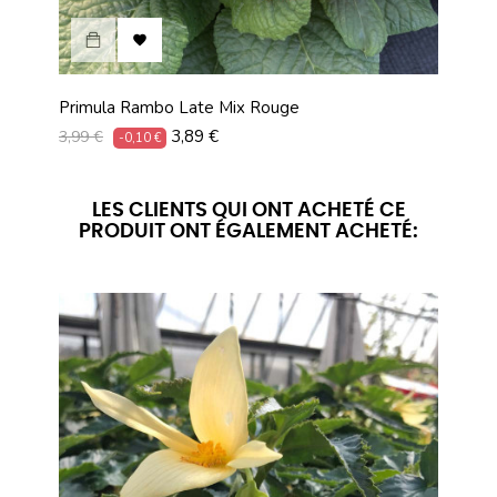

Primula Rambo Late Mix Rouge
Prim
Prix
Prix
Prix
3,89 €
3,99 €
3,99 
-0,10 €
habituel
habit
LES CLIENTS QUI ONT ACHETÉ CE
PRODUIT ONT ÉGALEMENT ACHETÉ: