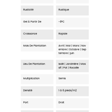
Rusticité
Rustique
Gel À Partir De
-8°C
Croissance
Rapide
Mois De Plantation
Avril | Mai | Mars | Nov
embre | Octobre | Sep
tembre | juin
Lieu De Plantation
Isolé | Jardinière | Mas
sif | Pot | Rocaille
Multiplication
Semis
Densité
1 à 6 pieds/m2
Port
Droit