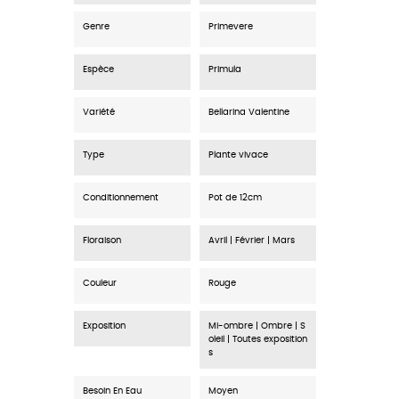
Genre
Primevere
Espèce
Primula
Variété
Bellarina Valentine
Type
Plante vivace
Conditionnement
Pot de 12cm
Floraison
Avril | Février | Mars
Couleur
Rouge
Exposition
Mi-ombre | Ombre | S
oleil | Toutes exposition
s
Besoin En Eau
Moyen