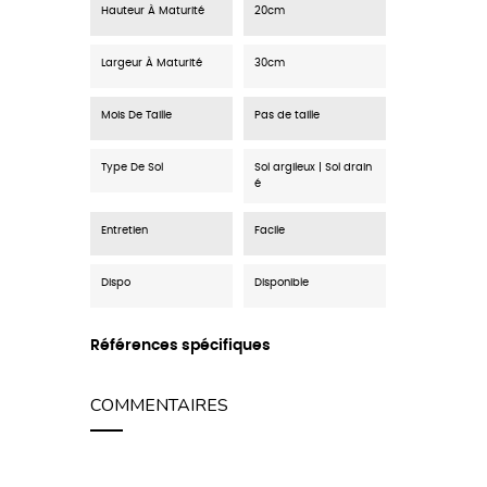
Hauteur À Maturité
20cm
Largeur À Maturité
30cm
Mois De Taille
Pas de taille
Type De Sol
Sol argileux | Sol drain
é
Entretien
Facile
Dispo
Disponible
Références spécifiques
COMMENTAIRES