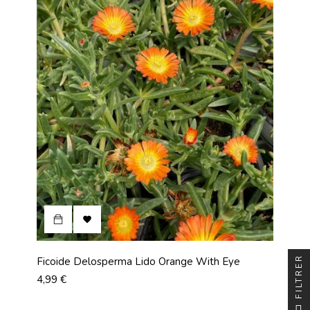

FILTRER
Ficoide Delosperma Lido Orange With Eye
Prix
4,99 €