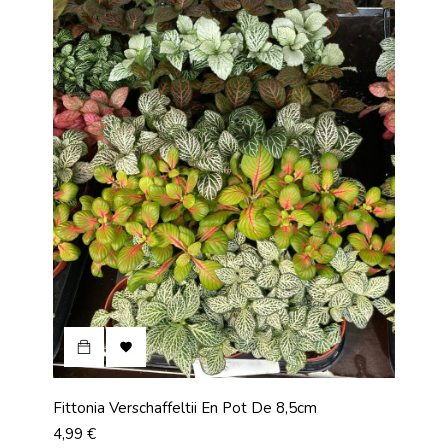

Fittonia Verschaffeltii En Pot De 8,5cm
Prix
4,99 €