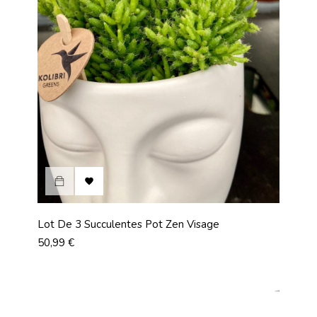

Lot De 3 Succulentes Pot Zen Visage
Prix
50,99 €