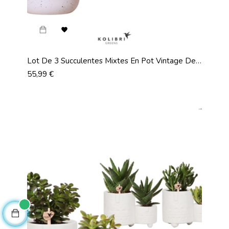

Lot De 3 Succulentes Mixtes En Pot Vintage De
12cm
Prix
55,99 €