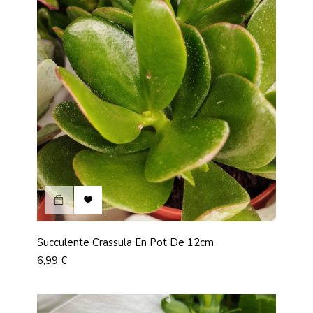

Succulente Crassula En Pot De 12cm
Prix
6,99 €