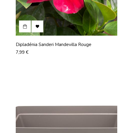

Dipladénia Sanderi Mandevilla Rouge
Prix
7,99 €