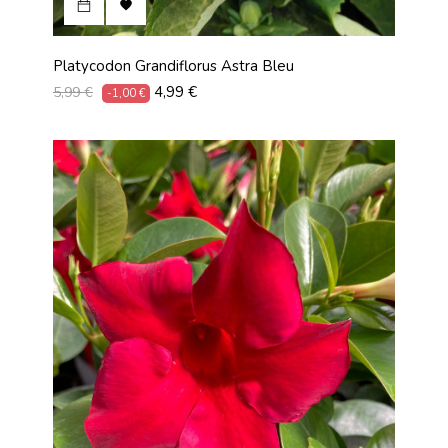

Platycodon Grandiflorus Astra Bleu
Prix
Prix
4,99 €
5,99 €
-1,00 €
habituel