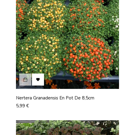

Nertera Granadensis En Pot De 8,5cm
Prix
5,99 €