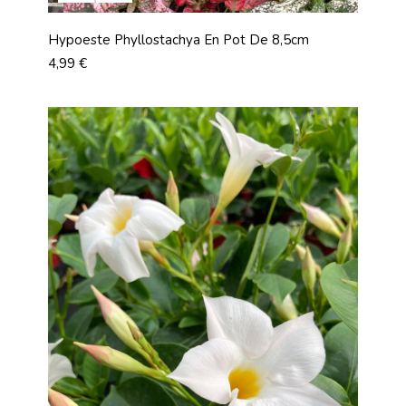
Hypoeste Phyllostachya En Pot De 8,5cm
Prix
4,99 €